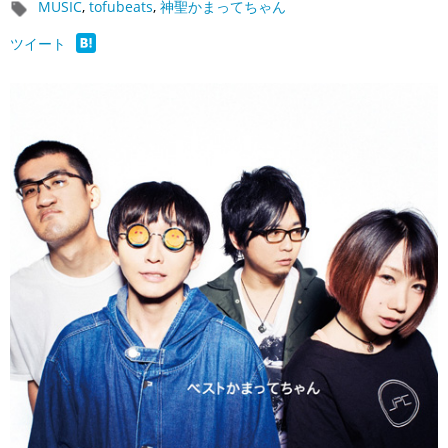
MUSIC
,
tofubeats
,
神聖かまってちゃん
ツイート