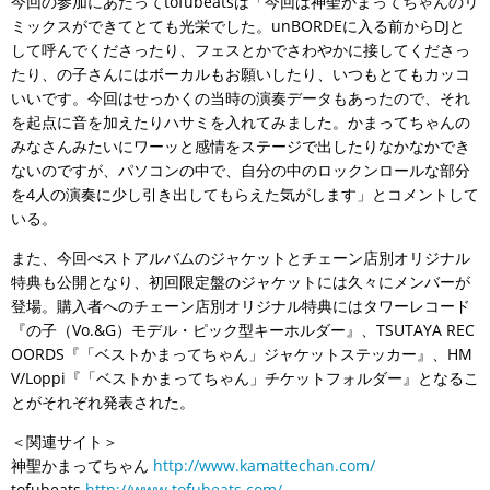
今回の参加にあたってtofubeatsは「今回は神聖かまってちゃんのリ
ミックスができてとても光栄でした。unBORDEに入る前からDJと
して呼んでくださったり、フェスとかでさわやかに接してくださっ
たり、の子さんにはボーカルもお願いしたり、いつもとてもカッコ
いいです。今回はせっかくの当時の演奏データもあったので、それ
を起点に音を加えたりハサミを入れてみました。かまってちゃんの
みなさんみたいにワーッと感情をステージで出したりなかなかでき
ないのですが、パソコンの中で、自分の中のロックンロールな部分
を4人の演奏に少し引き出してもらえた気がします」とコメントして
いる。
また、今回べストアルバムのジャケットとチェーン店別オリジナル
特典も公開となり、初回限定盤のジャケットには久々にメンバーが
登場。購入者へのチェーン店別オリジナル特典にはタワーレコード
『の子（Vo.&G）モデル・ピック型キーホルダー』、TSUTAYA REC
OORDS『「ベストかまってちゃん」ジャケットステッカー』、HM
V/Loppi『「ベストかまってちゃん」チケットフォルダー』となるこ
とがそれぞれ発表された。
＜関連サイト＞
神聖かまってちゃん
http://www.kamattechan.com/
tofubeats
http://www.tofubeats.com/