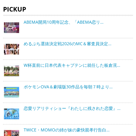
PICKUP
ABEMA開局10周年記念、「ABEMA恋リ…
めるぷち選抜決定戦2026のMC＆審査員決定…
W杯直前に日本代表キャプテンに就任した板倉滉…
ポケモンOVA＆劇場版30作品を毎朝７時より…
恋愛リアリティショー『わたしに残された恋愛』…
TWICE・MOMOの姉が妹の豪快親孝行告白…