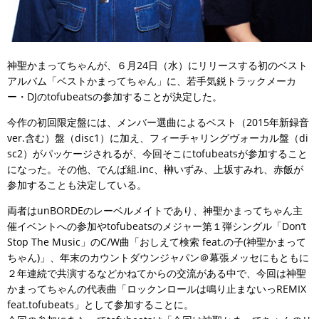
神聖かまってちゃんが、６月24日（水）にリリースする初のベスト
アルバム「ベストかまってちゃん」に、若手気鋭トラックメーカ
ー・DJのtofubeatsの参加することが決定した。
今作の初回限定盤には、メンバー選曲によるベスト（2015年新録音
ver.含む）盤（disc1）に加え、フィーチャリングヴォーカル盤（di
sc2）がパッケージされるが、今回そこにtofubeatsが参加すること
になった。その他、でんぱ組.inc、榊いずみ、上坂すみれ、赤飯が
参加することも決定している。
両者はunBORDEのレーベルメイトであり、神聖かまってちゃん主
催イベントへの参加やtofubeatsのメジャー第１弾シングル「Don’t
Stop The Music」のC/W曲「おしえて検索 feat.の子(神聖かまって
ちゃん)」、年末のカウントダウンジャパン＠幕張メッセにもともに
２年連続で共演するなどかねてからの交流がある中で、今回は神聖
かまってちゃんの代表曲「ロックンロールは鳴り止まないっREMIX
feat.tofubeats」として参加することに。