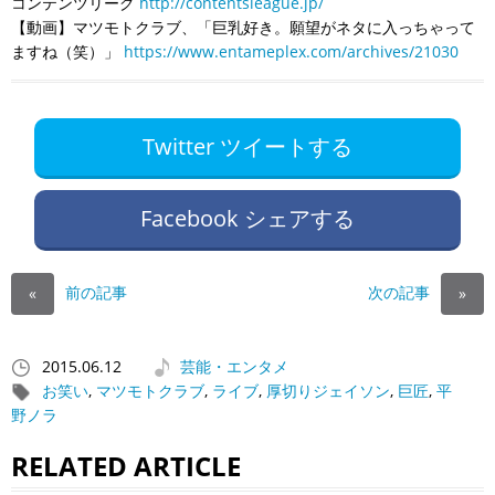
コンテンツリーグ
http://contentsleague.jp/
【動画】マツモトクラブ、「巨乳好き。願望がネタに入っちゃって
ますね（笑）」
https://www.entameplex.com/archives/21030
Twitter ツイートする
Facebook シェアする
前の記事
次の記事
«
»
2015.06.12
芸能・エンタメ
お笑い
,
マツモトクラブ
,
ライブ
,
厚切りジェイソン
,
巨匠
,
平
野ノラ
RELATED ARTICLE