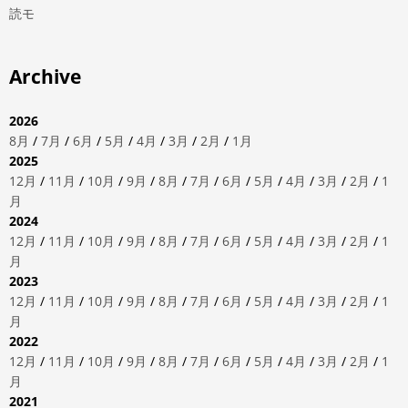
読モ
Archive
2026
8月
/
7月
/
6月
/
5月
/
4月
/
3月
/
2月
/
1月
2025
12月
/
11月
/
10月
/
9月
/
8月
/
7月
/
6月
/
5月
/
4月
/
3月
/
2月
/
1
月
2024
12月
/
11月
/
10月
/
9月
/
8月
/
7月
/
6月
/
5月
/
4月
/
3月
/
2月
/
1
月
2023
12月
/
11月
/
10月
/
9月
/
8月
/
7月
/
6月
/
5月
/
4月
/
3月
/
2月
/
1
月
2022
12月
/
11月
/
10月
/
9月
/
8月
/
7月
/
6月
/
5月
/
4月
/
3月
/
2月
/
1
月
2021