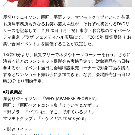
厚切りジェイソン、巨匠、平野ノラ、マツモトクラブといった芸風
も所属事務所も異なるお笑い芸人４組が、それぞれ初となるDVDリ
リースを記念して、７月20日（月・祝）東京・お台場のダイバーシ
ティ東京 プラザ フェスティバル広場にて、『2015年 爆笑夏祭り お
笑い合同イベント』を開催することが決定した。
13時30分より、観覧フリーでネタやトークコーナーを行う。さらに
演者４組とのワンショット撮影会も実施予定で、対象商品を当日持
参するか、イベント当日に会場特設販売コーナーで対象商品を購入
するとワンショット撮影会に参加できる。なお、会場販売は当日12
時30分より開始予定。
■対象商品
厚切りジェイソン：『WHY JAPANESE PEOPLE!?』
巨匠：『巨匠ベストコント集「よういち＆かず」』
平野ノラ：『バブルは、そこまで来ているゾ！』
マツモトクラブ：『ヒゲメガネ thank you!』
＜関連サイト＞