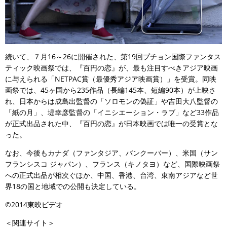
続いて、７月16～26に開催された、第19回プチョン国際ファンタス
ティック映画祭では、『百円の恋』が、最も注目すべきアジア映画
に与えられる「NETPAC賞（最優秀アジア映画賞）」を受賞。同映
画祭では、45ヶ国から235作品（長編145本、短編90本）が上映さ
れ、日本からは成島出監督の「ソロモンの偽証」や吉田大八監督の
「紙の月」、堤幸彦監督の「イニシエーション・ラブ」など33作品
が正式出品された中、『百円の恋』が日本映画では唯一の受賞とな
った。
なお、今後もカナダ（ファンタジア、バンクーバー）、米国（サン
フランシスコ ジャパン）、フランス（キノタヨ）など、国際映画祭
への正式出品が相次ぐほか、中国、香港、台湾、東南アジアなど世
界18の国と地域での公開も決定している。
©2014東映ビデオ
＜関連サイト＞