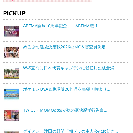
PICKUP
ABEMA開局10周年記念、「ABEMA恋リ…
めるぷち選抜決定戦2026のMC＆審査員決定…
W杯直前に日本代表キャプテンに就任した板倉滉…
ポケモンOVA＆劇場版30作品を毎朝７時より…
TWICE・MOMOの姉が妹の豪快親孝行告白…
ダイアン・津田の野望「朝ドラの主人公のお父さ…