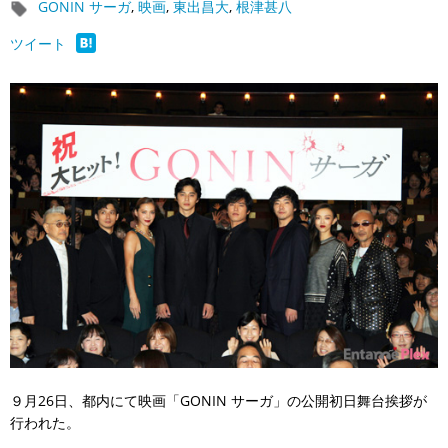
GONIN サーガ
,
映画
,
東出昌大
,
根津甚八
ツイート
９月26日、都内にて映画「GONIN サーガ」の公開初日舞台挨拶が
行われた。