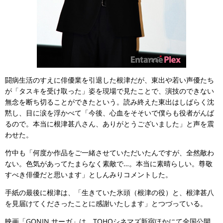
闘病生活のすえに俳優業を引退した根津だが、東出や若い声優たち
が「タスキを受け取った」姿を現場で見たことで、演技のできない
無念を断ち切ることができたという。読み終えた東出はしばらく沈
黙し、目に涙を浮かべて「今後、心血をそそいで僕らも役者がんば
るので。本当に根津甚八さん、ありがとうございました」と声を震
わせた。
竹中も「何度か作品をご一緒させていただいたんですが、全然敵わ
ない。色気があってたまらなく素敵で…。本当に素晴らしい。尊敬
すべき俳優だと思います」としんみりコメントした。
手紙の最後に根津は、「生きていた氷頭（根津の役）と、根津甚八
を見届けてくださったことに感謝いたします」とつづっている。
映画「GONIN サーガ」は、TOHOシネマズ新宿ほかにて全国公開