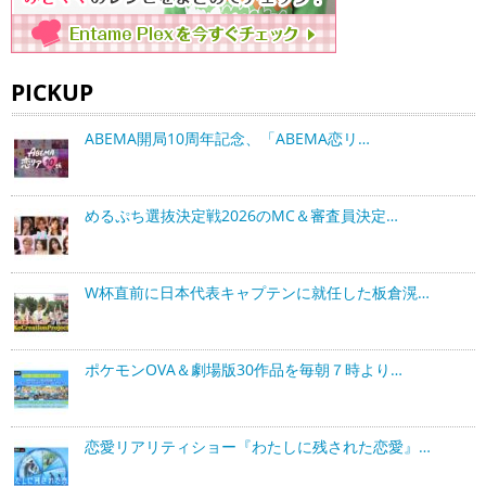
PICKUP
ABEMA開局10周年記念、「ABEMA恋リ…
めるぷち選抜決定戦2026のMC＆審査員決定…
W杯直前に日本代表キャプテンに就任した板倉滉…
ポケモンOVA＆劇場版30作品を毎朝７時より…
恋愛リアリティショー『わたしに残された恋愛』…