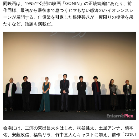
同映画は、1995年公開の映画「GONIN」の正統続編にあたり、前
作同様、最初から最後まで息つくヒマもない怒涛のバイオレンスシ
ーンが展開する。俳優業を引退した根津甚八が一度限りの復活を果
たすなど、話題も満載だ。
会場には、主演の東出昌大をはじめ、桐谷健太、土屋アンナ、柄本
佑、安藤政信、福島リラ、竹中直人らキャストに加え、前作「GONI