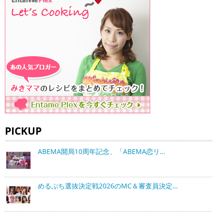
PICKUP
ABEMA開局10周年記念、「ABEMA恋リ…
めるぷち選抜決定戦2026のMC＆審査員決定…