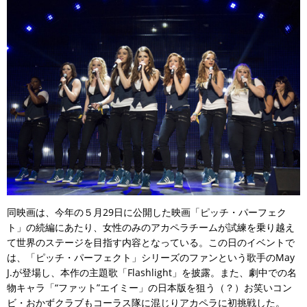
同映画は、今年の５月29日に公開した映画「ピッチ・パーフェク
ト」の続編にあたり、女性のみのアカペラチームが試練を乗り越え
て世界のステージを目指す内容となっている。この日のイベントで
は、「ピッチ・パーフェクト」シリーズのファンという歌手のMay
J.が登場し、本作の主題歌「Flashlight」を披露。また、劇中での名
物キャラ「“ファット”エイミー」の日本版を狙う（？）お笑いコン
ビ・おかずクラブもコーラス隊に混じりアカペラに初挑戦した。