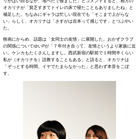
リがはい回るなか、地べたで寝ました」とコメントすると、相方の
オカリナが「貧乏すぎてトイレの床で寝たこともありましたね」と
補足した。ちなみにギャラは忙しい現在でも「そこまで上がらな
い」らしく、オカリナは「さすがは吉本って感じです」とつぶやい
た。
映画にからめ、話題は「女同士の友情」に展開した。おかずクラブ
の関係についてゆいPが「７年付き合って、友情というより家族に近
い。ケンカもたくさんしますし。西武新宿の駅前で１時間半くらい
私が（オカリナを）説教することもある」と語ると、オカリナは
「ぞっとする時間。イヤでたまらなかった」と思わず本音をこぼ
す。