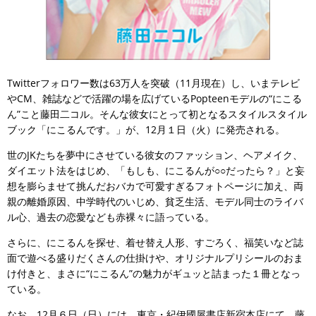
Twitterフォロワー数は63万人を突破（11月現在）し、いまテレビ
やCM、雑誌などで活躍の場を広げているPopteenモデルの“にこる
ん”こと藤田二コル。そんな彼女にとって初となるスタイルスタイル
ブック「にこるんです。」が、12月１日（火）に発売される。
世のJKたちを夢中にさせている彼女のファッション、ヘアメイク、
ダイエット法をはじめ、「もしも、にこるんが○○だったら？」と妄
想を膨らませて挑んだおバカで可愛すぎるフォトページに加え、両
親の離婚原因、中学時代のいじめ、貧乏生活、モデル同士のライバ
ル心、過去の恋愛なども赤裸々に語っている。
さらに、にこるんを探せ、着せ替え人形、すごろく、福笑いなど誌
面で遊べる盛りだくさんの仕掛けや、オリジナルプリシールのおま
け付きと、まさに“にこるん”の魅力がギュッと詰まった１冊となっ
ている。
なお、12月６日（日）には、東京・紀伊國屋書店新宿本店にて、藤