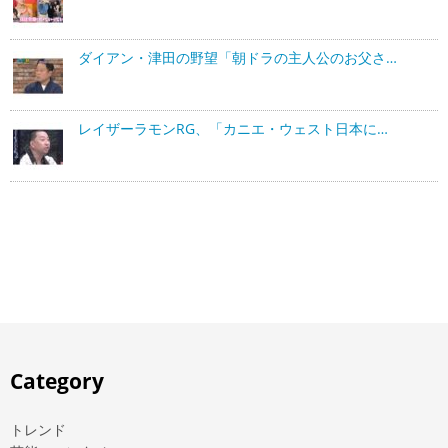
ダイアン・津田の野望「朝ドラの主人公のお父さ…
レイザーラモンRG、「カニエ・ウェスト日本に…
Category
トレンド