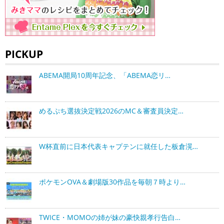
PICKUP
ABEMA開局10周年記念、「ABEMA恋リ…
めるぷち選抜決定戦2026のMC＆審査員決定…
W杯直前に日本代表キャプテンに就任した板倉滉…
ポケモンOVA＆劇場版30作品を毎朝７時より…
TWICE・MOMOの姉が妹の豪快親孝行告白…