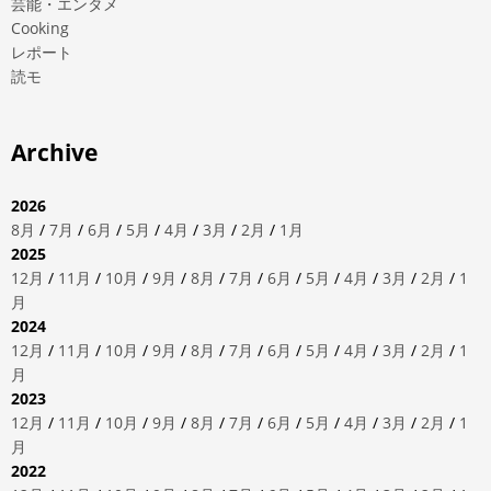
芸能・エンタメ
Cooking
レポート
読モ
Archive
2026
8月
/
7月
/
6月
/
5月
/
4月
/
3月
/
2月
/
1月
2025
12月
/
11月
/
10月
/
9月
/
8月
/
7月
/
6月
/
5月
/
4月
/
3月
/
2月
/
1
月
2024
12月
/
11月
/
10月
/
9月
/
8月
/
7月
/
6月
/
5月
/
4月
/
3月
/
2月
/
1
月
2023
12月
/
11月
/
10月
/
9月
/
8月
/
7月
/
6月
/
5月
/
4月
/
3月
/
2月
/
1
月
2022