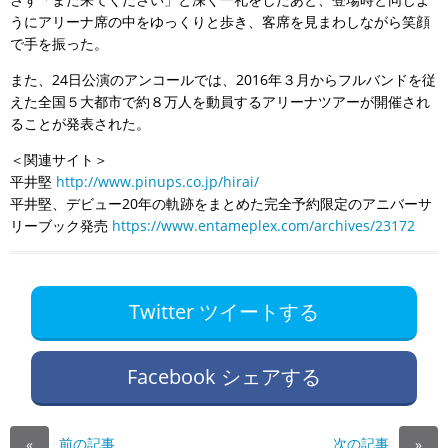
うにアリーナ席の中をゆっくりと歩き、客席を見まわしながら笑顔
で手を振った。
また、24日公演のアンコールでは、2016年３月からフルバンドを従
えた全国５大都市で約８万人を動員するアリーナツアーが開催され
ることが発表された。
＜関連サイト＞
平井堅
http://www.pinups.co.jp/hirai/
平井堅、デビュー20年の軌跡をまとめた完全予約限定のアニバーサ
リーブック発売
https://www.entameplex.com/archives/23172
Twitter ツイートする
Facebook シェアする
前の記事
次の記事
«
»