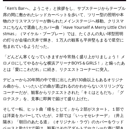
「Ken’s Barへ、ようこそ」と挨拶をし、サブステージからテーブル
席の間に敷かれたレッドカーペットを歩いて、ツリー型の照明や本
物のクリスマスツリーが飾られたメインステージへ移動。クリスマ
スにちなんで選曲したカバー曲「Have Yourself A Merry Little Chri
stmas」（マイケル・ブーブレー）では、たくさんの丸い球型照明
の灯りが会場の天井で輝き、１万人の観客も平井堅もまるで星空に
包まれているようだった。
「どんどん寒くなっていきますが今宵熱く盛り上がりましょう！ メ
ロメロにしてやるからな横浜アリーナBOYS＆GIRLS！」と煽ったあ
とは「愛にこわだれ」に続き、リクエストコーナーに突入。
デビューから20年間の中で世に出した約130曲以上もあるオリジナ
ル曲から、いったいどの曲が選ばれるのかわからないスリリングな
コーナーだが、観客からリクエストされた「キミはともだち」「グ
ロテスク」を、見事に即興で届けて盛り上げた。
そして一転、ヒット曲「瞳をとじて」から２部がスタート。１部で
は洋楽をカバーしていたが、２部では「いっそセレナーデ」（井上
陽水）「朝日のあたる道」（オリジナル・ラヴ）のカバーをウッド
ベースと歌だけで届け、観客はそのアダルトでセクシーな声に聞き