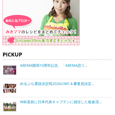
PICKUP
ABEMA開局10周年記念、「ABEMA恋リ…
めるぷち選抜決定戦2026のMC＆審査員決定…
W杯直前に日本代表キャプテンに就任した板倉滉…