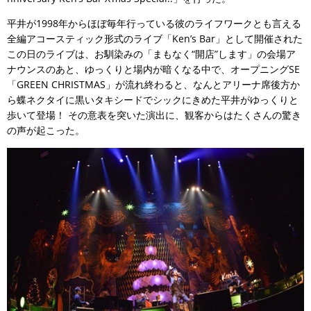
平井が1998年からほぼ毎年行っている彼のライフワークとも言える
全編アコースティック形式のライブ「Ken’s Bar」として開催された
この日のライブは、お馴染みの「まもなく“開店”します」の会場ア
ナウンスのあと、ゆっくりと場内が暗くなる中で、オープニングSE
「GREEN CHRISTMAS」が流れ終わると、なんとアリーナ席後方か
ら蝶ネクタイに黒いタキシードでシックにきめた平井がゆっくりと
歩いて登場！ その意表を突いた演出に、観客からはたくさんの驚き
の声が起こった。