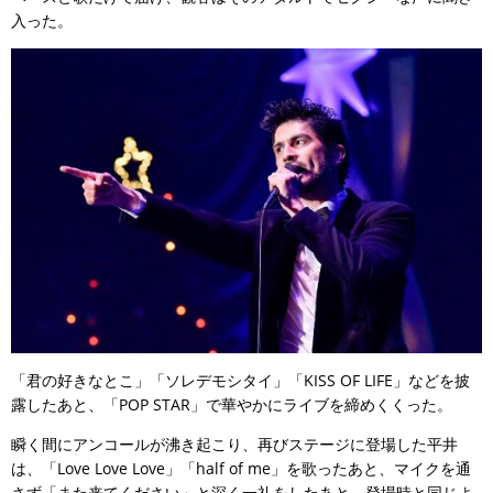
入った。
「君の好きなとこ」「ソレデモシタイ」「KISS OF LIFE」などを披
露したあと、「POP STAR」で華やかにライブを締めくくった。
瞬く間にアンコールが沸き起こり、再びステージに登場した平井
は、「Love Love Love」「half of me」を歌ったあと、マイクを通
さず「また来てください」と深く一礼をしたあと、登場時と同じよ