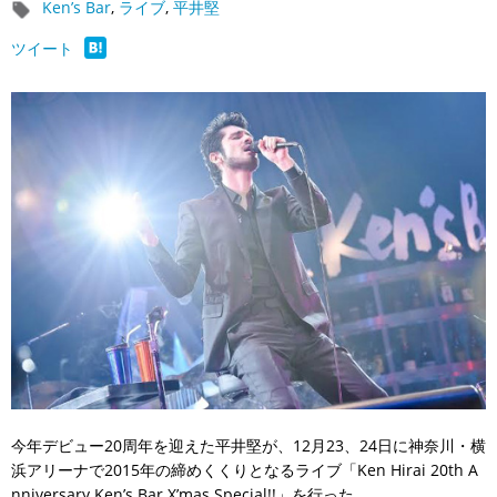
Ken’s Bar
,
ライブ
,
平井堅
ツイート
今年デビュー20周年を迎えた平井堅が、12月23、24日に神奈川・横
浜アリーナで2015年の締めくくりとなるライブ「Ken Hirai 20th A
nniversary Ken’s Bar X’mas Special!!」を行った。