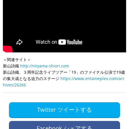
＜関連サイト＞
新山詩織
http://niiyama-shiori.com
新山詩織、３周年記念ライブツアー「19」のファイナル公演で19歳
の集大成となる迫力のステージ
https://www.entameplex.com/arc
hives/26266
Twitter ツイートする
Facebook シェアする