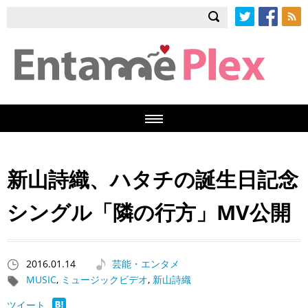
Twitter
Facebook
RSS
新山詩織、ハタチの誕生日記念
シングル「隣の行方」MV公開
2016.01.14
芸能・エンタメ
MUSIC
,
ミュージックビデオ
,
新山詩織
ツイート