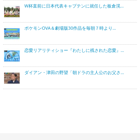
W杯直前に日本代表キャプテンに就任した板倉滉…
ポケモンOVA＆劇場版30作品を毎朝７時より…
恋愛リアリティショー『わたしに残された恋愛』…
ダイアン・津田の野望「朝ドラの主人公のお父さ…