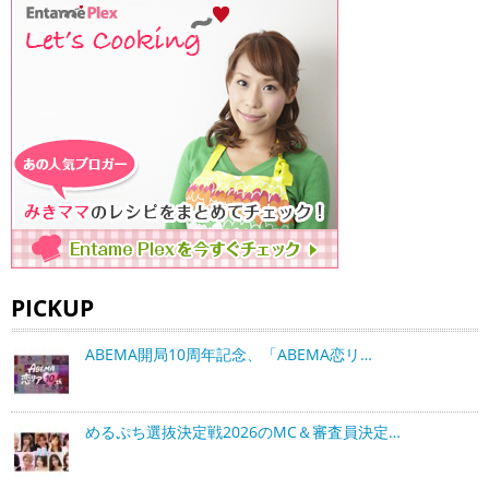
PICKUP
ABEMA開局10周年記念、「ABEMA恋リ…
めるぷち選抜決定戦2026のMC＆審査員決定…