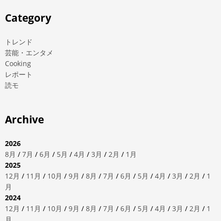
Category
トレンド
芸能・エンタメ
Cooking
レポート
読モ
Archive
2026
8月
/
7月
/
6月
/
5月
/
4月
/
3月
/
2月
/
1月
2025
12月
/
11月
/
10月
/
9月
/
8月
/
7月
/
6月
/
5月
/
4月
/
3月
/
2月
/
1
月
2024
12月
/
11月
/
10月
/
9月
/
8月
/
7月
/
6月
/
5月
/
4月
/
3月
/
2月
/
1
月