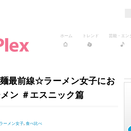
ホーム
トレンド
芸能・エン
麺最前線☆ラーメン女子にお
メン ＃エスニック篇
ラーメン女子
,
食べ比べ