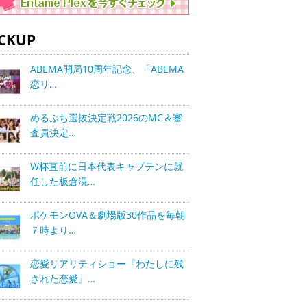
ICKUP
ABEMA開局10周年記念、「ABEMA
恋リ…
めるぷち選抜決定戦2026のMC＆審
査員決定…
W杯直前に日本代表キャプテンに就
任した板倉滉…
ポケモンOVA＆劇場版30作品を毎朝
７時より…
恋愛リアリティショー『わたしに残
された恋愛』…