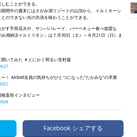
楽しむことができる。
催期間中の週末にはさがみ湖リゾートの山頂から、イルミネーシ
ことのできない光の共演を味わうことができる。
焦がす手筒花火や、サンバパレード、バーベキュー食べ放題な
み湖納涼イルミリオン」は７月30日（土）～８月21日（日）ま
聞いてみた ＃とにかく明るい安村篇
0627
！ AKB48全員の気持ちがひとつになった“たかみな”の卒業
0557
開催直前インタビュー
0508
Facebook シェアする