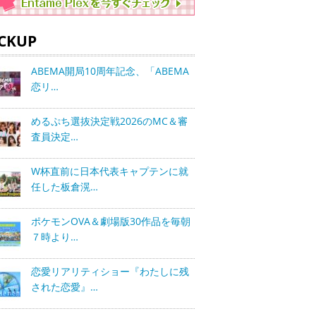
ICKUP
ABEMA開局10周年記念、「ABEMA
恋リ…
めるぷち選抜決定戦2026のMC＆審
査員決定…
W杯直前に日本代表キャプテンに就
任した板倉滉…
ポケモンOVA＆劇場版30作品を毎朝
７時より…
恋愛リアリティショー『わたしに残
された恋愛』…