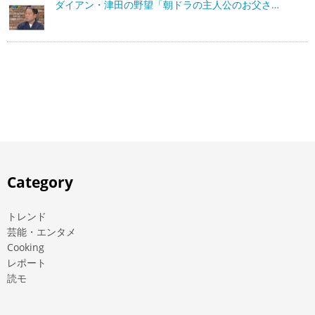
ダイアン・津田の野望「朝ドラの主人公のお父さ…
Category
トレンド
芸能・エンタメ
Cooking
レポート
読モ