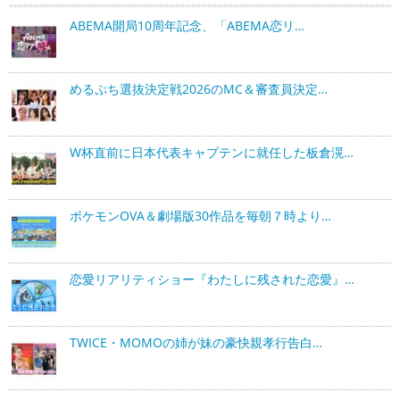
ABEMA開局10周年記念、「ABEMA恋リ…
めるぷち選抜決定戦2026のMC＆審査員決定…
W杯直前に日本代表キャプテンに就任した板倉滉…
ポケモンOVA＆劇場版30作品を毎朝７時より…
恋愛リアリティショー『わたしに残された恋愛』…
TWICE・MOMOの姉が妹の豪快親孝行告白…