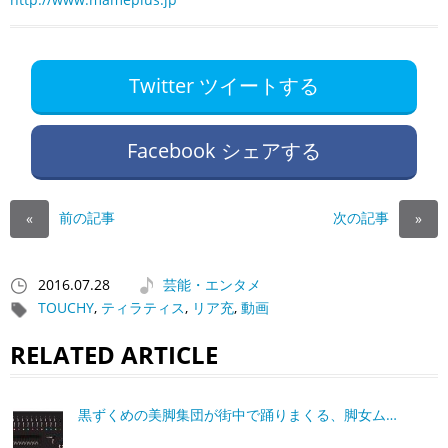
Twitter ツイートする
Facebook シェアする
前の記事
次の記事
«
»
2016.07.28
芸能・エンタメ
TOUCHY
,
ティラティス
,
リア充
,
動画
RELATED ARTICLE
黒ずくめの美脚集団が街中で踊りまくる、脚女ム…