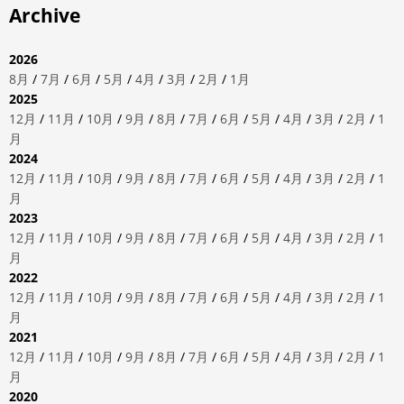
Archive
2026
8月
/
7月
/
6月
/
5月
/
4月
/
3月
/
2月
/
1月
2025
12月
/
11月
/
10月
/
9月
/
8月
/
7月
/
6月
/
5月
/
4月
/
3月
/
2月
/
1
月
2024
12月
/
11月
/
10月
/
9月
/
8月
/
7月
/
6月
/
5月
/
4月
/
3月
/
2月
/
1
月
2023
12月
/
11月
/
10月
/
9月
/
8月
/
7月
/
6月
/
5月
/
4月
/
3月
/
2月
/
1
月
2022
12月
/
11月
/
10月
/
9月
/
8月
/
7月
/
6月
/
5月
/
4月
/
3月
/
2月
/
1
月
2021
12月
/
11月
/
10月
/
9月
/
8月
/
7月
/
6月
/
5月
/
4月
/
3月
/
2月
/
1
月
2020