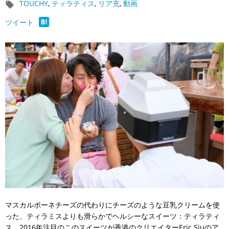
TOUCHY
,
ティラティス
,
リア充
,
動画
ツイート
マスカルポーネチーズの代わりにチーズのような豆乳クリームを使
った、ティラミスよりも滑らかでヘルシーなスイーツ：ティラティ
ス。2016年注目のこのスイーツが香港のクリエイターEric Siuのア