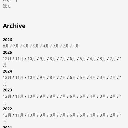
読モ
Archive
2026
8月
/
7月
/
6月
/
5月
/
4月
/
3月
/
2月
/
1月
2025
12月
/
11月
/
10月
/
9月
/
8月
/
7月
/
6月
/
5月
/
4月
/
3月
/
2月
/
1
月
2024
12月
/
11月
/
10月
/
9月
/
8月
/
7月
/
6月
/
5月
/
4月
/
3月
/
2月
/
1
月
2023
12月
/
11月
/
10月
/
9月
/
8月
/
7月
/
6月
/
5月
/
4月
/
3月
/
2月
/
1
月
2022
12月
/
11月
/
10月
/
9月
/
8月
/
7月
/
6月
/
5月
/
4月
/
3月
/
2月
/
1
月
2021