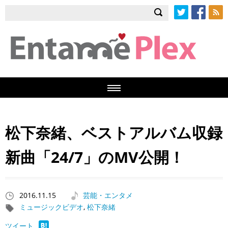
Twitter
Facebook
RSS
松下奈緒、ベストアルバム収録
新曲「24/7」のMV公開！
2016.11.15
芸能・エンタメ
ミュージックビデオ
,
松下奈緒
ツイート