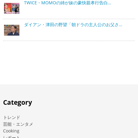
TWICE・MOMOの姉が妹の豪快親孝行告白…
ダイアン・津田の野望「朝ドラの主人公のお父さ…
Category
トレンド
芸能・エンタメ
Cooking
レポート