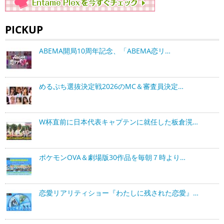
PICKUP
ABEMA開局10周年記念、「ABEMA恋リ…
めるぷち選抜決定戦2026のMC＆審査員決定…
W杯直前に日本代表キャプテンに就任した板倉滉…
ポケモンOVA＆劇場版30作品を毎朝７時より…
恋愛リアリティショー『わたしに残された恋愛』…