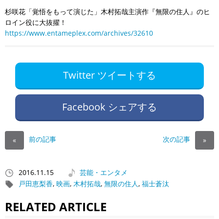
杉咲花「覚悟をもって演じた」木村拓哉主演作『無限の住人』のヒ
ロイン役に大抜擢！
https://www.entameplex.com/archives/32610
Twitter ツイートする
Facebook シェアする
前の記事
次の記事
«
»
2016.11.15
芸能・エンタメ
戸田恵梨香
,
映画
,
木村拓哉
,
無限の住人
,
福士蒼汰
RELATED ARTICLE