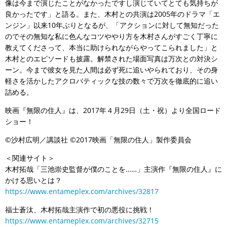
像は今まで演じたことがなかったですし演じていてとても気持ちが
良かったです」と語る。また、木村との共演は2005年のドラマ「エ
ンジン」以来10年ぶりとなるが、「アクションに対して無知だった
のでその無知な私に色んなコツややり方を木村さんがすごく丁寧に
教えてくださって、本当に助けられながらやってこられました」と
木村とのエピソードも披露。解禁された場面写真は万次との対決シ
ーン。今まで彼女を見た人間は必ず死に追いやられており、その身
軽さを活かしたアクロバティックな技の数々で万次を徹底的に追い
詰める。
映画『無限の住人』は、2017年４月29日（土・祝）より全国ロード
ショー！
©沙村広明／講談社 ©2017映画「無限の住人」製作委員会
＜関連サイト＞
木村拓哉「三池崇史監督が僕のことを……」主演作『無限の住人』に
かける思いとは？
https://www.entameplex.com/archives/32817
福士蒼汰、木村拓哉主演作で初の悪役に挑戦！
https://www.entameplex.com/archives/32715