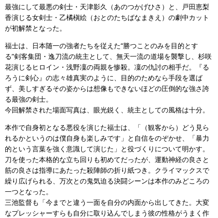
最強にして最悪の剣士・天津影久（あのつかげひさ）と、戸田恵梨
香演じる女剣士・乙橘槇絵（おとのたちばなまきえ）の劇中カット
が初解禁となった。
福士は、日本随一の強者たちを従えた“勝つことのみを目的とす
る”剣客集団・逸刀流の統主として、無天一流の道場を襲撃し、杉咲
花演じるヒロイン・浅野凜の両親を惨殺。凜の仇討の相手だ。『る
ろうに剣心』の志々雄真実のように、目的のためなら手段を選ば
ず、美しすぎるその姿からは想像もできないほどの圧倒的な強さ誇
る最強の剣士。
今回解禁された場面写真は、眼光鋭く、統主としての風格は十分。
本作で自身初となる悪役を演じた福士は、「（観客から）どう見ら
れるかというのは僕自身も楽しみです」と自信をのぞかせ、「暴力
的という言葉を強く意識して演じた」と役づくりについて明かす。
刀を使った本格的な立ち回りも初めてだったが、運動神経の良さと
筋の良さは指導にあたった殺陣師の折り紙つき。クライマックスで
繰り広げられる、万次との鬼気迫る決闘シーンは本作のみどころの
一つとなった。
三池監督も「今までと違う一面を自分の内面から出してきた。大変
なプレッシャーすらも自分に取り込んでしまう彼の性格がうまく作