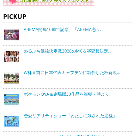
PICKUP
ABEMA開局10周年記念、「ABEMA恋リ…
めるぷち選抜決定戦2026のMC＆審査員決定…
W杯直前に日本代表キャプテンに就任した板倉滉…
ポケモンOVA＆劇場版30作品を毎朝７時より…
恋愛リアリティショー『わたしに残された恋愛』…