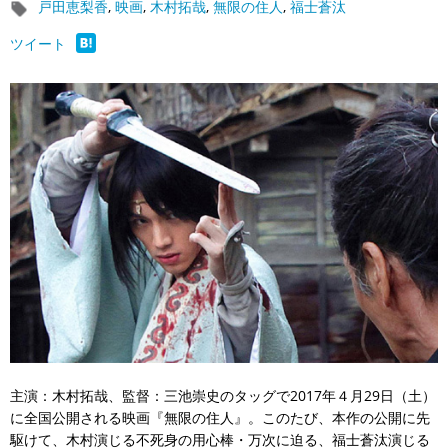
戸田恵梨香
,
映画
,
木村拓哉
,
無限の住人
,
福士蒼汰
ツイート
主演：木村拓哉、監督：三池崇史のタッグで2017年４月29日（土）
に全国公開される映画『無限の住人』。このたび、本作の公開に先
駆けて、木村演じる不死身の用心棒・万次に迫る、福士蒼汰演じる