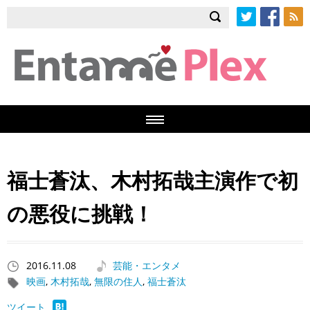
Twitter
Facebook
RSS
福士蒼汰、木村拓哉主演作で初
の悪役に挑戦！
2016.11.08
芸能・エンタメ
映画
,
木村拓哉
,
無限の住人
,
福士蒼汰
ツイート