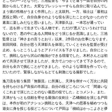
どころの一つとなった。三池監督も「今までと違う一面を自分の内
面から出してきた。大変なプレッシャーすらも自分に取り込んでし
まう彼の性格がうまく作用した」と太鼓判。一方、福士は「最初は
悪役と聞いて、自分自身そのような役を演じたことがなかったので
素直に楽しみだなと思いました。天津影久は、一本芯が通ってい
て、志を持って生きている人物です。ただの“悪人”というわけでは
ないので、悪の中にある人間味をどう演じるか意識しました。三池
監督とは『神さまの言うとおり』以来、2作目のお仕事になります。
前回同様、自分が思う天津影久を体現していくとそれを監督が受け
止め、もっとこうしようとアドバイスを下さりました。自分にとっ
て、挑戦しながら沢山の勉強ができる現場でした。木村さんとは初
めて共演させて頂きましたが、全力でぶつかってきて下さるので、
自分も全力で挑むことができました。そのような環境を作っていた
だいたので、緊張しながらもとても刺激になる撮影でした」
逸刀流を狙う集団「無骸流」に所属し、天津を倒すべく万次に共闘
を持ちかける尸良役の市原は、自分の役どころについて「間違いな
くこれまで演じたことのない最恐の役でした」とコメント。また、
天津がもっとも信頼を寄せる最強の女剣士・乙橘槇絵を演じる戸田
は、本作が初のアクション挑戦となる。天津への思慕を秘めつつも
遊女に身を投じる役どころについて戸田は「槇絵はかっこよさと儚