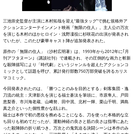
三池崇史監督が主演に木村拓哉を迎え“最強タッグ”で挑む規格外ア
クションエンターテインメント映画『無限の住人』。主人公の万次
を演じる木村のほかヒロイン・浅野凜役に杉咲花の出演が発表され
ていたが、このたび豪華キャスト陣が追加発表された。
原作の「無限の住人」（沙村広明著）は、1993年から2012年に｢月
刊アフタヌーン｣（講談社刊）で連載され、その圧倒的な画力と斬新
な殺陣描写により「時代劇」というジャンルを超えたアクションコ
ミックとして話題を呼び、累計発行部数750万部突破を誇るカリス
マコミック。
今回発表されたのは、「勝つことのみを目的とする」剣客集団・逸
刀流の統主：天津影久を演じる福士蒼汰を筆頭に、市原隼人、戸田
恵梨香、市川海老蔵、山﨑努、田中泯、北村一輝、栗山千明、満島
真之介といった個性豊かな顔ぶれ。
福士は本作で初の悪役を務めることになる。刀を使った本格的な立
ち回りも初めてだったが、運動神経の良さと筋の良さは指導にあた
った殺陣師の折り紙つき。万次との鬼気迫る決闘シーンは本作のみ