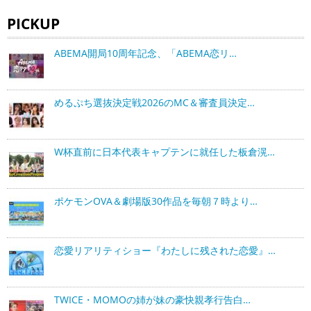
PICKUP
ABEMA開局10周年記念、「ABEMA恋リ…
めるぷち選抜決定戦2026のMC＆審査員決定…
W杯直前に日本代表キャプテンに就任した板倉滉…
ポケモンOVA＆劇場版30作品を毎朝７時より…
恋愛リアリティショー『わたしに残された恋愛』…
TWICE・MOMOの姉が妹の豪快親孝行告白…