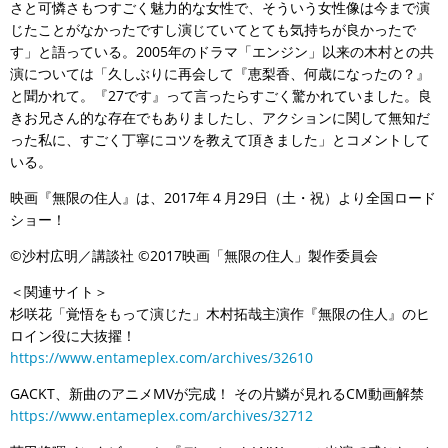
さと可憐さもつすごく魅力的な女性で、そういう女性像は今まで演
じたことがなかったですし演じていてとても気持ちが良かったで
す」と語っている。2005年のドラマ「エンジン」以来の木村との共
演については「久しぶりに再会して『恵梨香、何歳になったの？』
と聞かれて。『27です』って言ったらすごく驚かれていました。良
きお兄さん的な存在でもありましたし、アクションに関して無知だ
った私に、すごく丁寧にコツを教えて頂きました」とコメントして
いる。
映画『無限の住人』は、2017年４月29日（土・祝）より全国ロード
ショー！
©沙村広明／講談社 ©2017映画「無限の住人」製作委員会
＜関連サイト＞
杉咲花「覚悟をもって演じた」木村拓哉主演作『無限の住人』のヒ
ロイン役に大抜擢！
https://www.entameplex.com/archives/32610
GACKT、新曲のアニメMVが完成！ その片鱗が見れるCM動画解禁
https://www.entameplex.com/archives/32712