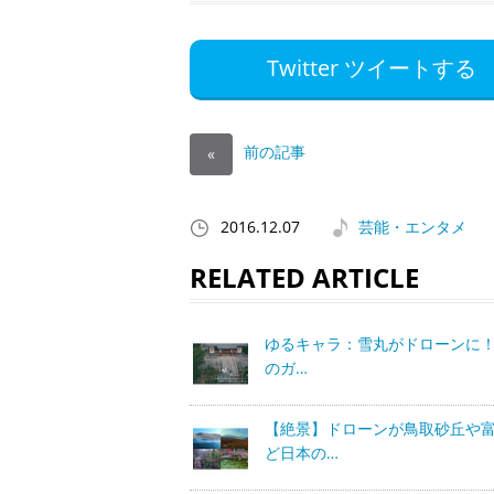
Twitter ツイートする
前の記事
«
2016.12.07
芸能・エンタメ
RELATED ARTICLE
ゆるキャラ：雪丸がドローンに！
のガ…
【絶景】ドローンが鳥取砂丘や
ど日本の…