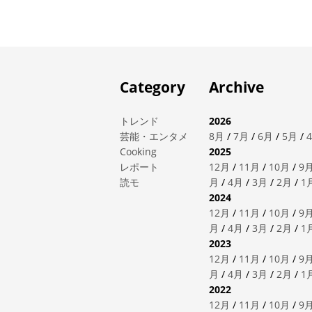
Category
Archive
トレンド
2026
芸能・エンタメ
8月
/
7月
/
6月
/
5月
/
Cooking
2025
レポート
12月
/
11月
/
10月
/
9
読モ
月
/
4月
/
3月
/
2月
/
1
2024
12月
/
11月
/
10月
/
9
月
/
4月
/
3月
/
2月
/
1
2023
12月
/
11月
/
10月
/
9
月
/
4月
/
3月
/
2月
/
1
2022
12月
/
11月
/
10月
/
9