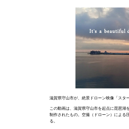
滋賀県守山市が、絶景ドローン映像「スタ
この動画は、滋賀県守山市を起点に琵琶湖
制作されたもの。空撮（ドローン）による
る。