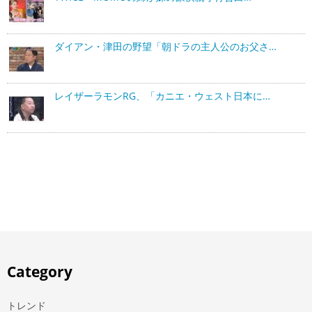
ダイアン・津田の野望「朝ドラの主人公のお父さ…
レイザーラモンRG、「カニエ・ウェスト日本に…
Category
トレンド