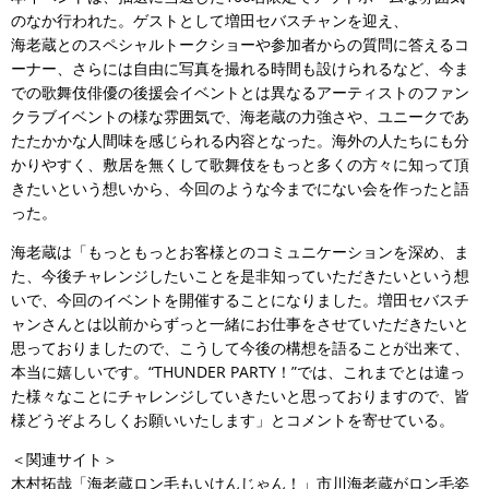
のなか行われた。ゲストとして増田セバスチャンを迎え、
海老蔵とのスペシャルトークショーや参加者からの質問に答えるコ
ーナー、さらには自由に写真を撮れる時間も設けられるなど、今ま
での歌舞伎俳優の後援会イベントとは異なるアーティストのファン
クラブイベントの様な雰囲気で、海老蔵の力強さや、ユニークであ
たたかかな人間味を感じられる内容となった。海外の人たちにも分
かりやすく、敷居を無くして歌舞伎をもっと多くの方々に知って頂
きたいという想いから、今回のような今までにない会を作ったと語
った。
海老蔵は「もっともっとお客様とのコミュニケーションを深め、ま
た、今後チャレンジしたいことを是非知っていただきたいという想
いで、今回のイベントを開催することになりました。増田セバスチ
ャンさんとは以前からずっと一緒にお仕事をさせていただきたいと
思っておりましたので、こうして今後の構想を語ることが出来て、
本当に嬉しいです。“THUNDER PARTY！”では、これまでとは違っ
た様々なことにチャレンジしていきたいと思っておりますので、皆
様どうぞよろしくお願いいたします」とコメントを寄せている。
＜関連サイト＞
木村拓哉「海老蔵ロン毛もいけんじゃん！」市川海老蔵がロン毛姿