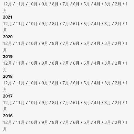
12月
/
11月
/
10月
/
9月
/
8月
/
7月
/
6月
/
5月
/
4月
/
3月
/
2月
/
1
月
2021
12月
/
11月
/
10月
/
9月
/
8月
/
7月
/
6月
/
5月
/
4月
/
3月
/
2月
/
1
月
2020
12月
/
11月
/
10月
/
9月
/
8月
/
7月
/
6月
/
5月
/
4月
/
3月
/
2月
/
1
月
2019
12月
/
11月
/
10月
/
9月
/
8月
/
7月
/
6月
/
5月
/
4月
/
3月
/
2月
/
1
月
2018
12月
/
11月
/
10月
/
9月
/
8月
/
7月
/
6月
/
5月
/
4月
/
3月
/
2月
/
1
月
2017
12月
/
11月
/
10月
/
9月
/
8月
/
7月
/
6月
/
5月
/
4月
/
3月
/
2月
/
1
月
2016
12月
/
11月
/
10月
/
9月
/
8月
/
7月
/
6月
/
5月
/
4月
/
3月
/
2月
/
1
月