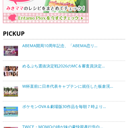
PICKUP
ABEMA開局10周年記念、「ABEMA恋リ…
めるぷち選抜決定戦2026のMC＆審査員決定…
W杯直前に日本代表キャプテンに就任した板倉滉…
ポケモンOVA＆劇場版30作品を毎朝７時より…
TWICE・MOMOの姉が妹の豪快親孝行告白…