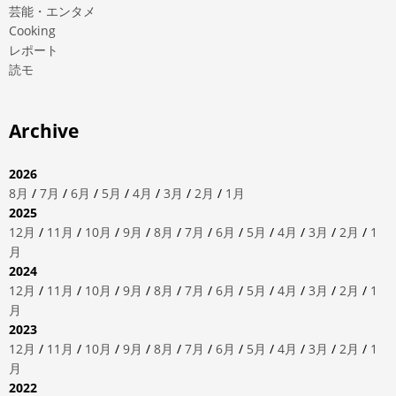
芸能・エンタメ
Cooking
レポート
読モ
Archive
2026
8月
/
7月
/
6月
/
5月
/
4月
/
3月
/
2月
/
1月
2025
12月
/
11月
/
10月
/
9月
/
8月
/
7月
/
6月
/
5月
/
4月
/
3月
/
2月
/
1
月
2024
12月
/
11月
/
10月
/
9月
/
8月
/
7月
/
6月
/
5月
/
4月
/
3月
/
2月
/
1
月
2023
12月
/
11月
/
10月
/
9月
/
8月
/
7月
/
6月
/
5月
/
4月
/
3月
/
2月
/
1
月
2022