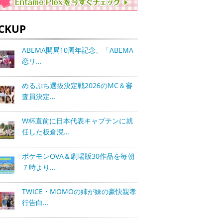
ICKUP
ABEMA開局10周年記念、「ABEMA
恋リ…
めるぷち選抜決定戦2026のMC＆審
査員決定…
W杯直前に日本代表キャプテンに就
任した板倉滉…
ポケモンOVA＆劇場版30作品を毎朝
７時より…
TWICE・MOMOの姉が妹の豪快親孝
行告白…