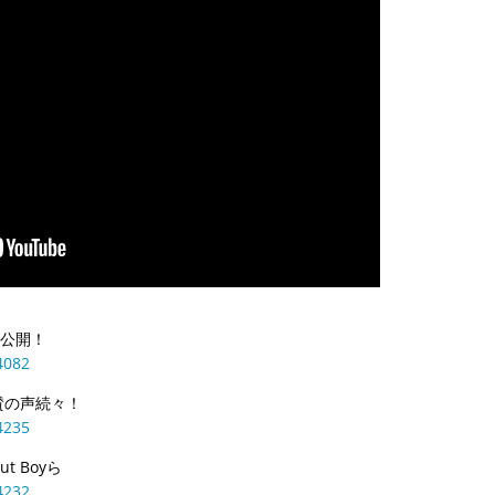
が公開！
4082
賛の声続々！
4235
t Boyら
4232