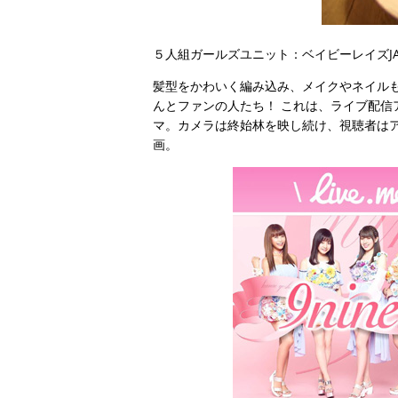
５人組ガールズユニット：ベイビーレイズJA
髪型をかわいく編み込み、メイクやネイル
んとファンの人たち！ これは、ライブ配信ア
マ。カメラは終始林を映し続け、視聴者は
画。