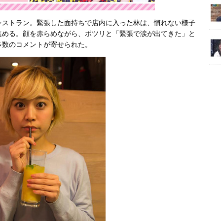
レストラン。緊張した面持ちで店内に入った林は、慣れない様子
進める。顔を赤らめながら、ポツリと「緊張で涙が出てきた」と
多数のコメントが寄せられた。