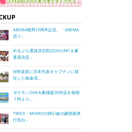
ICKUP
ABEMA開局10周年記念、「ABEMA
恋リ…
めるぷち選抜決定戦2026のMC＆審
査員決定…
W杯直前に日本代表キャプテンに就
任した板倉滉…
ポケモンOVA＆劇場版30作品を毎朝
７時より…
TWICE・MOMOの姉が妹の豪快親孝
行告白…