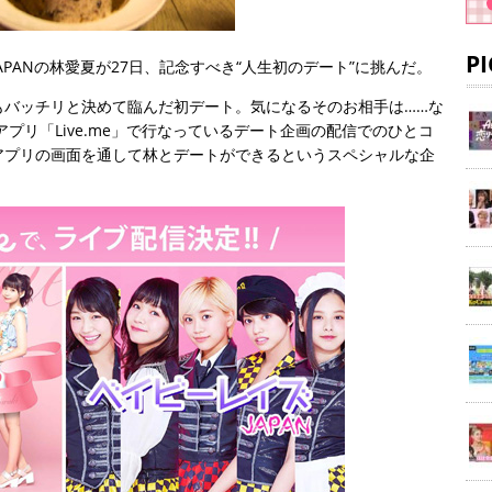
P
PANの林愛夏が27日、記念すべき“人生初のデート”に挑んだ。
もバッチリと決めて臨んだ初デート。気になるそのお相手は……な
プリ「Live.me」で行なっているデート企画の配信でのひとコ
アプリの画面を通して林とデートができるというスペシャルな企