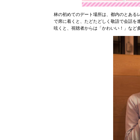
林の初めてのデート場所は、都内のとある
で席に着くと、たどたどしく敬語で会話を
呟くと、視聴者からは「かわいい！」など