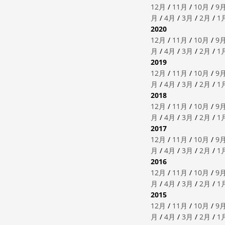
12月
/
11月
/
10月
/
9
月
/
4月
/
3月
/
2月
/
1
2020
12月
/
11月
/
10月
/
9
月
/
4月
/
3月
/
2月
/
1
2019
12月
/
11月
/
10月
/
9
月
/
4月
/
3月
/
2月
/
1
2018
12月
/
11月
/
10月
/
9
月
/
4月
/
3月
/
2月
/
1
2017
12月
/
11月
/
10月
/
9
月
/
4月
/
3月
/
2月
/
1
2016
12月
/
11月
/
10月
/
9
月
/
4月
/
3月
/
2月
/
1
2015
12月
/
11月
/
10月
/
9
月
/
4月
/
3月
/
2月
/
1