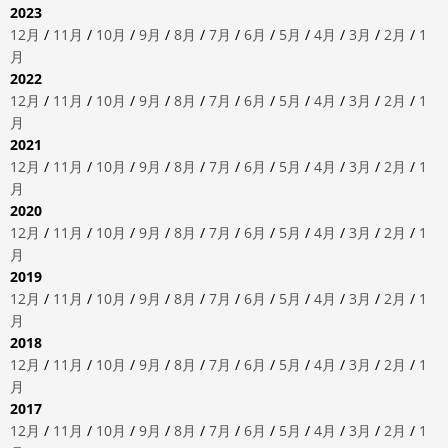
2023
12月
/
11月
/
10月
/
9月
/
8月
/
7月
/
6月
/
5月
/
4月
/
3月
/
2月
/
1
月
2022
12月
/
11月
/
10月
/
9月
/
8月
/
7月
/
6月
/
5月
/
4月
/
3月
/
2月
/
1
月
2021
12月
/
11月
/
10月
/
9月
/
8月
/
7月
/
6月
/
5月
/
4月
/
3月
/
2月
/
1
月
2020
12月
/
11月
/
10月
/
9月
/
8月
/
7月
/
6月
/
5月
/
4月
/
3月
/
2月
/
1
月
2019
12月
/
11月
/
10月
/
9月
/
8月
/
7月
/
6月
/
5月
/
4月
/
3月
/
2月
/
1
月
2018
12月
/
11月
/
10月
/
9月
/
8月
/
7月
/
6月
/
5月
/
4月
/
3月
/
2月
/
1
月
2017
12月
/
11月
/
10月
/
9月
/
8月
/
7月
/
6月
/
5月
/
4月
/
3月
/
2月
/
1