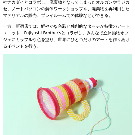
社ナカダイとコラボし、廃棄物となってしまったオルガンやラジカ
セ、ノートパソコンの解体ワークショップや、廃棄物を再利用した
マテリアルの販売、プレイルームでの体験などができる。
一方、新宿店では、鮮やかな色彩と独創的なタッチが特徴のアート
ユニット：Fujiyoshi Brother’sとコラボし、みんなで立体動物オブ
ジェにカラフルな色を塗り、世界にひとつだけのアートを作りあげ
るイベントを行う。