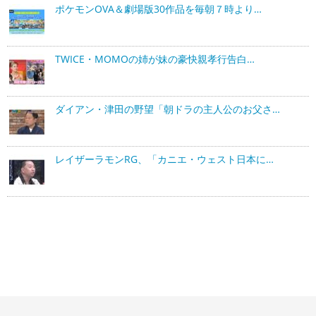
ポケモンOVA＆劇場版30作品を毎朝７時より…
TWICE・MOMOの姉が妹の豪快親孝行告白…
ダイアン・津田の野望「朝ドラの主人公のお父さ…
レイザーラモンRG、「カニエ・ウェスト日本に…