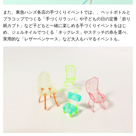
また、東急ハンズ各店の手づくりイベントでは、、ペットボトルと
プラコップでつくる「手づくりラッパ」や子どもの日の定番「折り
紙カブト」など子どもと一緒に楽しめる手づくりイベントをはじ
め、ジェルネイルでつくる「ネックレス」やステッチの糸を選べ、
実用的な「レザーペンケース」など大人もハマるイベントも。