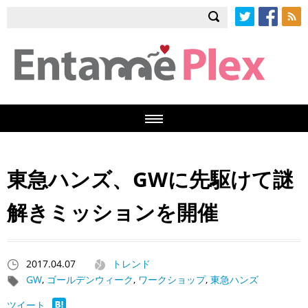
Twitter
Facebook
RSS
東急ハンズ、GWに先駆けて謎
解きミッションを開催
2017.04.07
トレンド
GW
,
ゴールデンウィーク
,
ワークショップ
,
東急ハンズ
ツイート