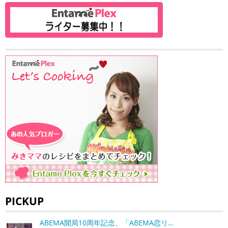
PICKUP
ABEMA開局10周年記念、「ABEMA恋リ…