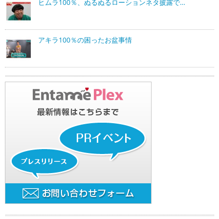
ヒムラ100％、ぬるぬるローションネタ披露で…
アキラ100％の困ったお盆事情