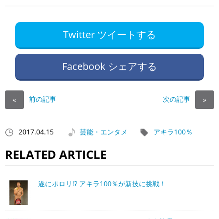
Twitter ツイートする
Facebook シェアする
前の記事
次の記事
«
»
2017.04.15
芸能・エンタメ
アキラ100％
RELATED ARTICLE
遂にポロリ!? アキラ100％が新技に挑戦！