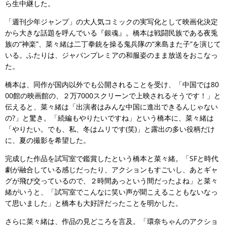
ら生中継した。
「週刊少年ジャンプ」の大人気コミックの実写化として映画化決定
から大きな話題を呼んでいる『銀魂』。橋本は戦闘民族である夜兎
族の“神楽”、菜々緒は二丁拳銃を操る鬼兵隊の“来島また子”を演じて
いる。ふたりは、ジャパンプレミアの和服姿のまま放送をおこなっ
た。
橋本は、同作が国内以外でも公開されることを受け、「中国では80
00館の映画館の、２万7000スクリーンで上映されるそうです！」と
伝えると、菜々緒は「出演者はみんな中国に進出できるんじゃない
の?」と驚き。「続編もやりたいですね」という橋本に、菜々緒は
「やりたい。でも、私、冬はムリです(笑)」と露出の多い役柄だけ
に、夏の撮影を希望した。
完成した作品を試写室で鑑賞したという橋本と菜々緒。「SFと時代
劇が融合している感じだったり、アクションもすごいし、あとギャ
グが飛び交っているので、２時間あっという間だったよね」と菜々
緒がいうと、「試写室でこんなに笑い声が聞こえることもないなっ
て思いました」と橋本も大好評だったことを明かした。
さらに菜々緒は、作品の見どころを言及。「環奈ちゃんのアクショ