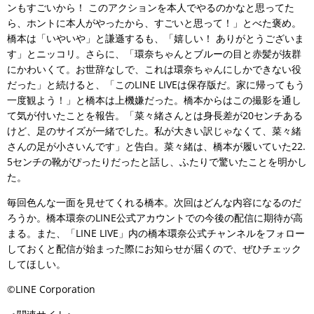
ンもすごいから！ このアクションを本人でやるのかなと思ってた
ら、ホントに本人がやったから、すごいと思って！」とべた褒め。
橋本は「いやいや」と謙遜するも、「嬉しい！ ありがとうございま
す」とニッコリ。さらに、「環奈ちゃんとブルーの目と赤髪が抜群
にかわいくて。お世辞なしで、これは環奈ちゃんにしかできない役
だった」と続けると、「このLINE LIVEは保存版だ。家に帰ってもう
一度観よう！」と橋本は上機嫌だった。橋本からはこの撮影を通し
て気が付いたことを報告。「菜々緒さんとは身長差が20センチある
けど、足のサイズが一緒でした。私が大きい訳じゃなくて、菜々緒
さんの足が小さいんです」と告白。菜々緒は、橋本が履いていた22.
5センチの靴がぴったりだったと話し、ふたりで驚いたことを明かし
た。
毎回色んな一面を見せてくれる橋本。次回はどんな内容になるのだ
ろうか。橋本環奈のLINE公式アカウントでの今後の配信に期待が高
まる。また、「LINE LIVE」内の橋本環奈公式チャンネルをフォロー
しておくと配信が始まった際にお知らせが届くので、ぜひチェック
してほしい。
©LINE Corporation