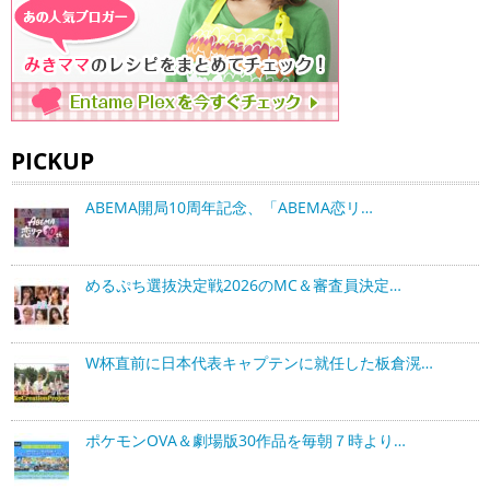
PICKUP
ABEMA開局10周年記念、「ABEMA恋リ…
めるぷち選抜決定戦2026のMC＆審査員決定…
W杯直前に日本代表キャプテンに就任した板倉滉…
ポケモンOVA＆劇場版30作品を毎朝７時より…