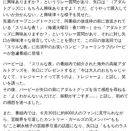
に興味ありますか？」というリレー質問があり、矢口は「（アダル
トグッズに）もちろん興味ありますよ！ ただ、どうやって購入して
いいか分かんない」と興味津々な様子を見せた。
先週のオープニングトークにて、同番組の放送枠の前に放送されて
いる『スリルな夜！』（毎週火曜日・夜11時～）から「アダルトグ
ッズに興味ありますか？」というリレー質問があり、それに対し矢
口が興味津々な発言していたことを受けて、この日の放送回では
『スリルな夜』に出演中のお笑いコンビ・フォーリンラブのバービ
ーが急遽番組に登場！
バービーは、『スリルな夜』の番組内で紹介された海外の高級アダ
ルトグッズを、矢口にプレゼントすると「今は大人のおもちゃじゃ
なくて、トレジャートイって言うのよ。トレジャーよ」と話し、笑
いを誘った。
その後、バービーが矢口の肩にアダルトグッズを当て感想を尋ねる
と「よくわかんないんだけど、振動がすごすぎ……」と話し、初めて
の感想を述べました。
また、番組内では、６月30日に約8000人のファンに見守られなが
ら、芸能界を引退したカントリー・ガールズの元メンバー“もも
ち”こと嗣永桃子の芸能界引退の話題になり、矢口は「ももちのラス