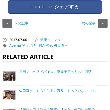
Facebook シェアする
前の記事
次の記事
«
»
2017.07.06
芸能・エンタメ
AbemaTV
,
ももち
,
嗣永桃子
,
矢口真里
RELATED ARTICLE
里田まいのアドバイスに卒業予定のももち困惑
矢口真里、ももち引退に言及「もったいない、け…
須藤梨々花「新居の審査が通った」矢口に結婚予…