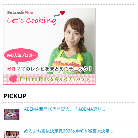
PICKUP
ABEMA開局10周年記念、「ABEMA恋リ…
めるぷち選抜決定戦2026のMC＆審査員決定…