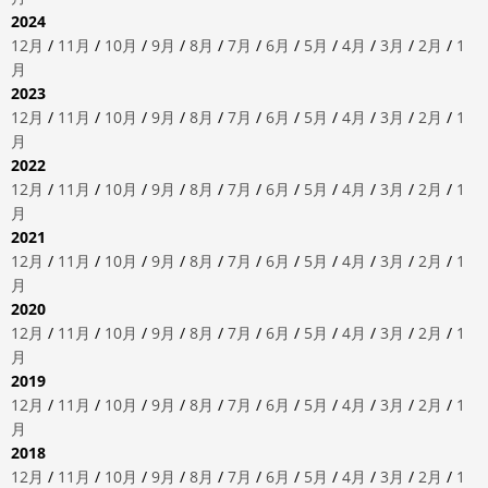
2024
12月
/
11月
/
10月
/
9月
/
8月
/
7月
/
6月
/
5月
/
4月
/
3月
/
2月
/
1
月
2023
12月
/
11月
/
10月
/
9月
/
8月
/
7月
/
6月
/
5月
/
4月
/
3月
/
2月
/
1
月
2022
12月
/
11月
/
10月
/
9月
/
8月
/
7月
/
6月
/
5月
/
4月
/
3月
/
2月
/
1
月
2021
12月
/
11月
/
10月
/
9月
/
8月
/
7月
/
6月
/
5月
/
4月
/
3月
/
2月
/
1
月
2020
12月
/
11月
/
10月
/
9月
/
8月
/
7月
/
6月
/
5月
/
4月
/
3月
/
2月
/
1
月
2019
12月
/
11月
/
10月
/
9月
/
8月
/
7月
/
6月
/
5月
/
4月
/
3月
/
2月
/
1
月
2018
12月
/
11月
/
10月
/
9月
/
8月
/
7月
/
6月
/
5月
/
4月
/
3月
/
2月
/
1