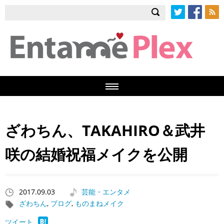
Twitter
Facebook
RSS
ざわちん、TAKAHIRO＆武井
咲の結婚祝福メイクを公開
2017.09.03
芸能・エンタメ
ざわちん
,
ブログ
,
ものまねメイク
ツイート