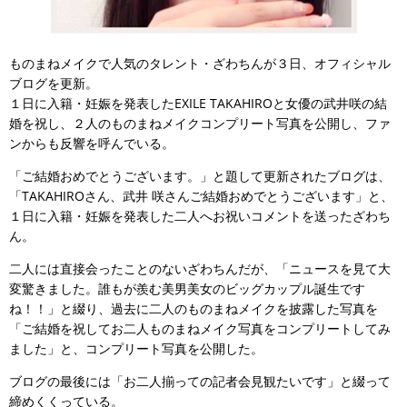
ものまねメイクで人気のタレント・ざわちんが３日、オフィシャル
ブログを更新。
１日に入籍・妊娠を発表したEXILE TAKAHIROと女優の武井咲の結
婚を祝し、２人のものまねメイクコンプリート写真を公開し、ファ
ンからも反響を呼んでいる。
「ご結婚おめでとうございます。」と題して更新されたブログは、
「TAKAHIROさん、武井 咲さんご結婚おめでとうございます」と、
１日に入籍・妊娠を発表した二人へお祝いコメントを送ったざわち
ん。
二人には直接会ったことのないざわちんだが、「ニュースを見て大
変驚きました。誰もが羨む美男美女のビッグカップル誕生です
ね！！」と綴り、過去に二人のものまねメイクを披露した写真を
「ご結婚を祝してお二人ものまねメイク写真をコンプリートしてみ
ました」と、コンプリート写真を公開した。
ブログの最後には「お二人揃っての記者会見観たいです」と綴って
締めくくっている。