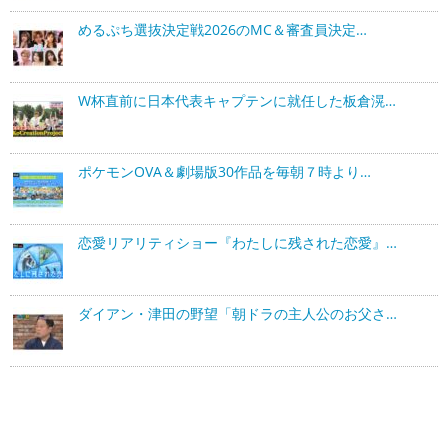
めるぷち選抜決定戦2026のMC＆審査員決定…
W杯直前に日本代表キャプテンに就任した板倉滉…
ポケモンOVA＆劇場版30作品を毎朝７時より…
恋愛リアリティショー『わたしに残された恋愛』…
ダイアン・津田の野望「朝ドラの主人公のお父さ…