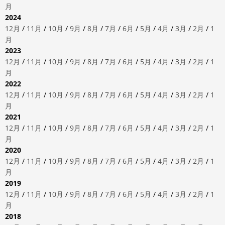
月
2024
12月
/
11月
/
10月
/
9月
/
8月
/
7月
/
6月
/
5月
/
4月
/
3月
/
2月
/
1
月
2023
12月
/
11月
/
10月
/
9月
/
8月
/
7月
/
6月
/
5月
/
4月
/
3月
/
2月
/
1
月
2022
12月
/
11月
/
10月
/
9月
/
8月
/
7月
/
6月
/
5月
/
4月
/
3月
/
2月
/
1
月
2021
12月
/
11月
/
10月
/
9月
/
8月
/
7月
/
6月
/
5月
/
4月
/
3月
/
2月
/
1
月
2020
12月
/
11月
/
10月
/
9月
/
8月
/
7月
/
6月
/
5月
/
4月
/
3月
/
2月
/
1
月
2019
12月
/
11月
/
10月
/
9月
/
8月
/
7月
/
6月
/
5月
/
4月
/
3月
/
2月
/
1
月
2018