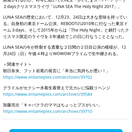
２daysクリスマスライヴ「LUNA SEA The Holy Night 2017」。
LUNA SEAの歴史において、12月23、24日は大きな意味を持ってい
る。自身初の東京ドーム公演、REBOOTの2010年に行なった東京ド
ーム３days、そして2015年からは「The Holy Night」と銘打ったク
リスマス限定のライヴを３年連続でこの日に行なうこととなった。
LUNA SEAの今が炸裂する貴重な２日間の２日目公演の模様が、12
月24日（日）午後４時よりWOWOWプライムで生中継される。
＜関連サイト＞
朝日奈央、フット岩尾の発言に「本当に気持ちが悪い！」
https://www.entameplex.com/archives/39702
グラドルがセクシー水着生着替えで元カレに悩殺リベンジ
https://www.entameplex.com/archives/39584
加藤浩次「キャバクラのママはちょっとブスがいい」
https://www.entameplex.com/archives/39710