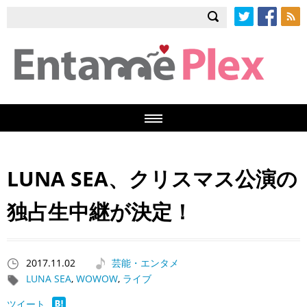
Twitter
Facebook
RSS
LUNA SEA、クリスマス公演の
独占生中継が決定！
2017.11.02
芸能・エンタメ
LUNA SEA
,
WOWOW
,
ライブ
ツイート