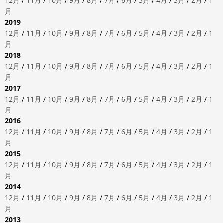
12月
/
11月
/
10月
/
9月
/
8月
/
7月
/
6月
/
5月
/
4月
/
3月
/
2月
/
1
月
2019
12月
/
11月
/
10月
/
9月
/
8月
/
7月
/
6月
/
5月
/
4月
/
3月
/
2月
/
1
月
2018
12月
/
11月
/
10月
/
9月
/
8月
/
7月
/
6月
/
5月
/
4月
/
3月
/
2月
/
1
月
2017
12月
/
11月
/
10月
/
9月
/
8月
/
7月
/
6月
/
5月
/
4月
/
3月
/
2月
/
1
月
2016
12月
/
11月
/
10月
/
9月
/
8月
/
7月
/
6月
/
5月
/
4月
/
3月
/
2月
/
1
月
2015
12月
/
11月
/
10月
/
9月
/
8月
/
7月
/
6月
/
5月
/
4月
/
3月
/
2月
/
1
月
2014
12月
/
11月
/
10月
/
9月
/
8月
/
7月
/
6月
/
5月
/
4月
/
3月
/
2月
/
1
月
2013