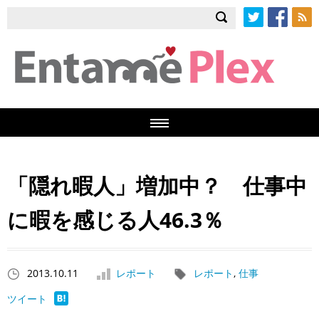
Twitter
Facebook
RSS
「隠れ暇人」増加中？ 仕事中
に暇を感じる人46.3％
2013.10.11
レポート
レポート
,
仕事
ツイート