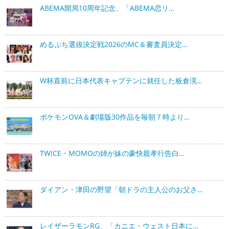
ABEMA開局10周年記念、「ABEMA恋リ…
めるぷち選抜決定戦2026のMC＆審査員決定…
W杯直前に日本代表キャプテンに就任した板倉滉…
ポケモンOVA＆劇場版30作品を毎朝７時より…
TWICE・MOMOの姉が妹の豪快親孝行告白…
ダイアン・津田の野望「朝ドラの主人公のお父さ…
レイザーラモンRG、「カニエ・ウェスト日本に…