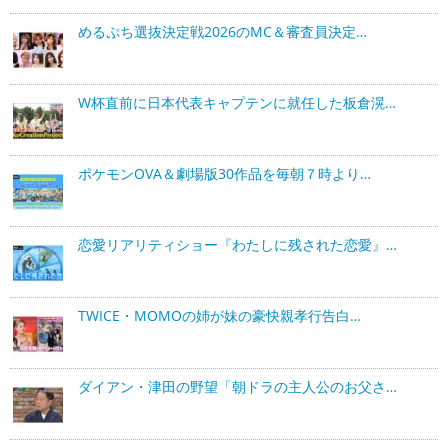
めるぷち選抜決定戦2026のMC＆審査員決定…
W杯直前に日本代表キャプテンに就任した板倉滉…
ポケモンOVA＆劇場版30作品を毎朝７時より…
恋愛リアリティショー『わたしに残された恋愛』…
TWICE・MOMOの姉が妹の豪快親孝行告白…
ダイアン・津田の野望「朝ドラの主人公のお父さ…