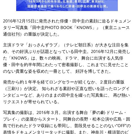
2016年12月15日に発売された俳優・田中圭の素顔に迫るドキュメン
タリー写真集『田中圭PHOTO BOOK「KNOWS」』（東京ニュース
通信社刊）の重版が決定した。
主演ドラマ「おっさんずラブ」（テレビ朝日系）が大きな注目を集
め、その好演ぶりが話題となっている田中圭。2016年12月に発売し
た「KNOWS」は、数々の映画、ドラマ、舞台に出演する人気俳
優・田中を約半年間にわたって密着撮影し、これまでに見せたこと
のない貴重な姿を収めた一冊として、 好評を博してきた。
発売から約１年半を経てロングセラーが続くなか、２度目の重版
（三刷り）が決定。 知られざる素顔や正直な想いを語ったロングイ
ンタビューなど、ありのままの田中圭を綴った写真集に、 再び熱い
リクエストが寄せられている。
写真集の撮影は、2016年３月。出演する舞台「夢の劇-ドリーム・
プレイ-」の楽屋からスタート。同舞台の長野・松本公演や広島・因
島で行われたドラマ収録にも帯同し、普段見せることのない“OFF”の
表情をドキュメンタリータッチに撮影。また、神奈川・横須賀のビ