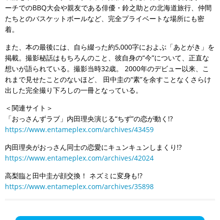
ーチでのBBQ大会や親友である俳優・鈴之助との北海道旅行、仲間
たちとのバスケットボールなど、完全プライベートな場所にも密
着。
また、本の最後には、自ら綴った約5,000字におよぶ「あとがき」を
掲載。撮影秘話はもちろんのこと、彼自身の“今”について、正直な
想いが語られている。撮影当時32歳。 2000年のデビュー以来、こ
れまで見せたことのないほど、 田中圭の“素”を余すことなくさらけ
出した完全撮り下ろしの一冊となっている。
＜関連サイト＞
「おっさんずラブ」内田理央演じる“ちず”の恋が動く!?
https://www.entameplex.com/archives/43459
内田理央がおっさん同士の恋愛にキュンキュンしまくり!?
https://www.entameplex.com/archives/42024
高梨臨と田中圭が顔交換！ ネズミに変身も!?
https://www.entameplex.com/archives/35898