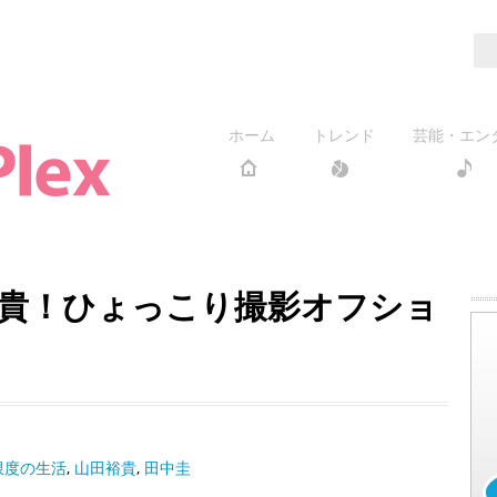
ホーム
トレンド
芸能・エン
貴！ひょっこり撮影オフショ
限度の生活
,
山田裕貴
,
田中圭