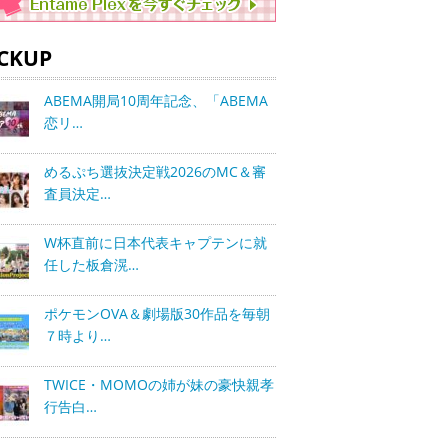
ICKUP
ABEMA開局10周年記念、「ABEMA
恋リ…
めるぷち選抜決定戦2026のMC＆審
査員決定…
W杯直前に日本代表キャプテンに就
任した板倉滉…
ポケモンOVA＆劇場版30作品を毎朝
７時より…
TWICE・MOMOの姉が妹の豪快親孝
行告白…