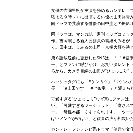
女優の吉岡里帆が主演を務めるカンテレ・
曜よる９時～）に出演する俳優の山田裕貴が４
同ドラマで共演する俳優の田中圭との撮影
同ドラマは、マンガ誌「週刊ビッグコミッ
作。吉岡演じる新人公務員の義経えみるが
く。田中は、えみるの上司・京極大輝を演
第８話放送前に更新したSNSは、「『 #
ー」とファンに呼びかけ、お笑いタレント
ろから、カメラ目線の山田が“ひょっこり”
ハッシュタグにも「#ケンカツ」「#ケンカツ
長 」「#山田です → #七条竜一」と添えら
可愛すぎる“ひょっこり”な写真にファンは
い」「可愛すぎるツーショット」「癒され
ー」「母性本能、くすぐられます」「ツー
ばいメンツがやばい」と歓喜の声が相次い
カンテレ・フジテレビ系ドラマ『健康で文化