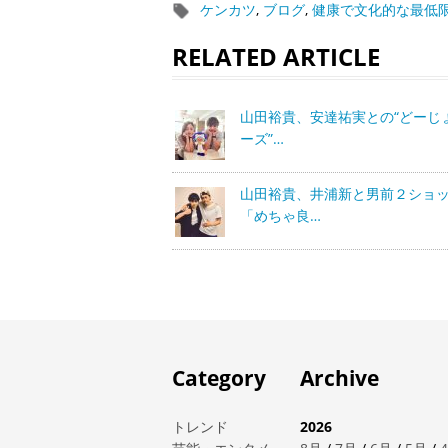
ケンカツ
,
ブログ
,
健康で文化的な最低
RELATED ARTICLE
山田裕貴、安達祐実との“どーじ
ーズ”…
山田裕貴、井浦新と男前２ショ
「めちゃ良…
Category
Archive
トレンド
2026