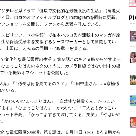
フジテレビ系ドラマ『健康で文化的な最低限度の生活』（毎週火
P
日、自身のオフィシャルブログとInstagramを同時に更新。
オフショットを公開し、ファンから反響を呼んでいる。
クスピリッツ」（小学館）で柏木ハルコ氏が連載中のマンガが原
、生活保護受給者を支援するケースワーカーとして奮闘してい
じ、山田は、えみるの同期・七条竜一を演じる。
健康で文化的な最低限度の生活 』第８話このあと９時からですよー
・ひょっこりはんのネタのように、カメラ目線ではない田中の後
している撮影オフショットを公開した。
魂」「#係長は何を見てるの？？」「#田中圭さん → #京極係
れている。
、「かわいいひょっこりはん」「自然体な裕貴くん、かっこい
てます」「ひょっこりはん」「かわいい」「二人ともかっこい
ショット最高」「かっこよすぎて泣けてくる。笑笑」「やばいや
だ。
的な最低限度の生活』第９話は、９月11日（火）よる９時から