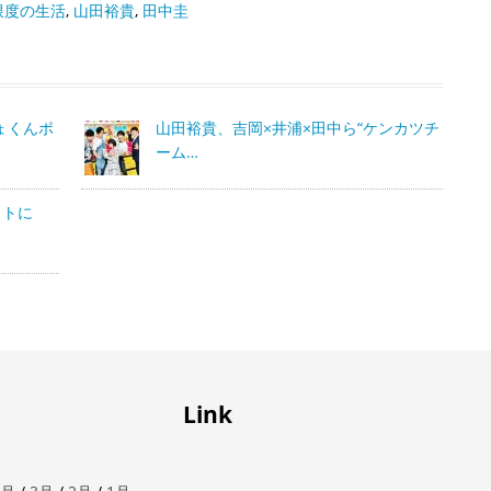
限度の生活
,
山田裕貴
,
田中圭
ょくんポ
山田裕貴、吉岡×井浦×田中ら“ケンカツチ
ーム…
ットに
Link