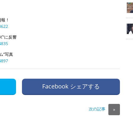
朗報！
3622
ズ”に反響
4835
ム”写真
4897
Facebook シェアする
次の記事
»