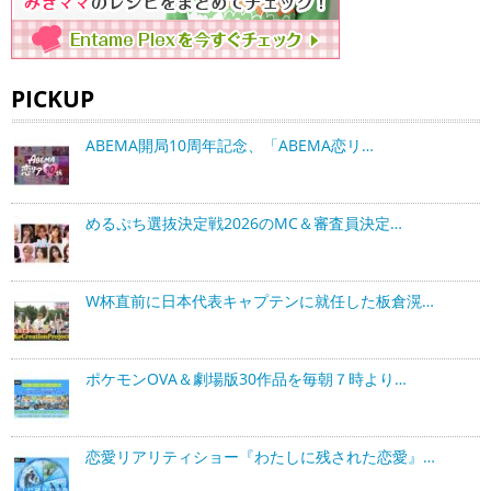
PICKUP
ABEMA開局10周年記念、「ABEMA恋リ…
めるぷち選抜決定戦2026のMC＆審査員決定…
W杯直前に日本代表キャプテンに就任した板倉滉…
ポケモンOVA＆劇場版30作品を毎朝７時より…
恋愛リアリティショー『わたしに残された恋愛』…