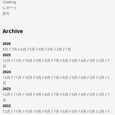
Cooking
レポート
読モ
Archive
2026
8月
/
7月
/
6月
/
5月
/
4月
/
3月
/
2月
/
1月
2025
12月
/
11月
/
10月
/
9月
/
8月
/
7月
/
6月
/
5月
/
4月
/
3月
/
2月
/
1
月
2024
12月
/
11月
/
10月
/
9月
/
8月
/
7月
/
6月
/
5月
/
4月
/
3月
/
2月
/
1
月
2023
12月
/
11月
/
10月
/
9月
/
8月
/
7月
/
6月
/
5月
/
4月
/
3月
/
2月
/
1
月
2022
12月
/
11月
/
10月
/
9月
/
8月
/
7月
/
6月
/
5月
/
4月
/
3月
/
2月
/
1