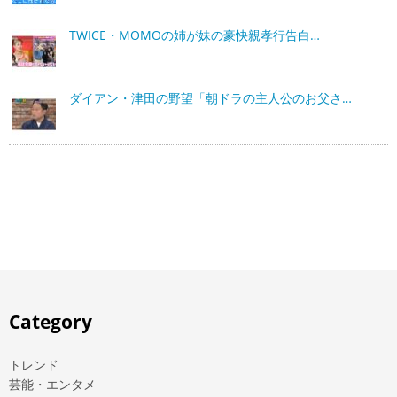
TWICE・MOMOの姉が妹の豪快親孝行告白…
ダイアン・津田の野望「朝ドラの主人公のお父さ…
Category
トレンド
芸能・エンタメ