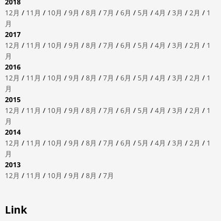
2018
12月
/
11月
/
10月
/
9月
/
8月
/
7月
/
6月
/
5月
/
4月
/
3月
/
2月
/
1
月
2017
12月
/
11月
/
10月
/
9月
/
8月
/
7月
/
6月
/
5月
/
4月
/
3月
/
2月
/
1
月
2016
12月
/
11月
/
10月
/
9月
/
8月
/
7月
/
6月
/
5月
/
4月
/
3月
/
2月
/
1
月
2015
12月
/
11月
/
10月
/
9月
/
8月
/
7月
/
6月
/
5月
/
4月
/
3月
/
2月
/
1
月
2014
12月
/
11月
/
10月
/
9月
/
8月
/
7月
/
6月
/
5月
/
4月
/
3月
/
2月
/
1
月
2013
12月
/
11月
/
10月
/
9月
/
8月
/
7月
Link