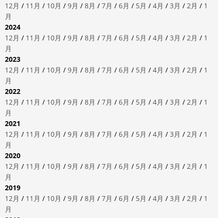
12月
/
11月
/
10月
/
9月
/
8月
/
7月
/
6月
/
5月
/
4月
/
3月
/
2月
/
1
月
2024
12月
/
11月
/
10月
/
9月
/
8月
/
7月
/
6月
/
5月
/
4月
/
3月
/
2月
/
1
月
2023
12月
/
11月
/
10月
/
9月
/
8月
/
7月
/
6月
/
5月
/
4月
/
3月
/
2月
/
1
月
2022
12月
/
11月
/
10月
/
9月
/
8月
/
7月
/
6月
/
5月
/
4月
/
3月
/
2月
/
1
月
2021
12月
/
11月
/
10月
/
9月
/
8月
/
7月
/
6月
/
5月
/
4月
/
3月
/
2月
/
1
月
2020
12月
/
11月
/
10月
/
9月
/
8月
/
7月
/
6月
/
5月
/
4月
/
3月
/
2月
/
1
月
2019
12月
/
11月
/
10月
/
9月
/
8月
/
7月
/
6月
/
5月
/
4月
/
3月
/
2月
/
1
月