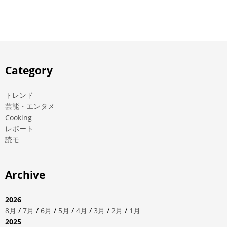
Category
トレンド
芸能・エンタメ
Cooking
レポート
読モ
Archive
2026
8月
/
7月
/
6月
/
5月
/
4月
/
3月
/
2月
/
1月
2025