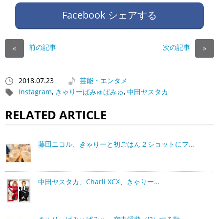
Facebook シェアする
前の記事
次の記事
«
»
2018.07.23
芸能・エンタメ
Instagram
,
きゃりーぱみゅぱみゅ
,
中田ヤスタカ
RELATED ARTICLE
藤田ニコル、きゃりーと初ごはん２ショットにフ…
中田ヤスタカ、Charli XCX、きゃりー…