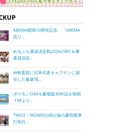
ICKUP
ABEMA開局10周年記念、「ABEMA
恋リ…
めるぷち選抜決定戦2026のMC＆審
査員決定…
W杯直前に日本代表キャプテンに就
任した板倉滉…
ポケモンOVA＆劇場版30作品を毎朝
７時より…
TWICE・MOMOの姉が妹の豪快親孝
行告白…