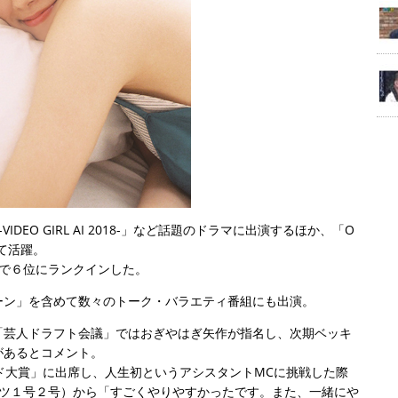
IDEO GIRL AI 2018-」など話題のドラマに出演するほか、「O
して活躍。
」で６位にランクインした。
ーン」を含めて数々のトーク・バラエティ番組にも出演。
「芸人ドラフト会議」ではおぎやはぎ矢作が指名し、次期ベッキ
があるとコメント。
トレンド大賞」に出席し、人生初というアシスタントMCに挑戦した際
ーツ１号２号）から「すごくやりやすかったです。また、一緒にや