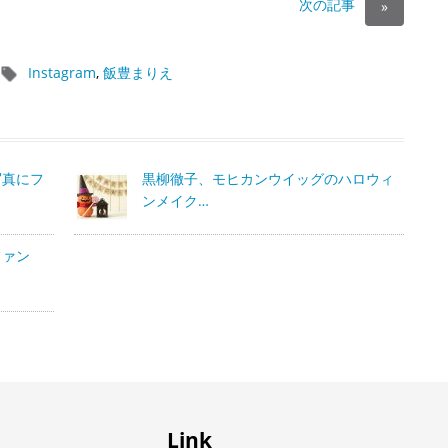
次の記事
»
Instagram
,
飯豊まりえ
写真にフ
黒柳徹子、モヒカンウイッグのハロウィ
ンメイク…
ファン
Link