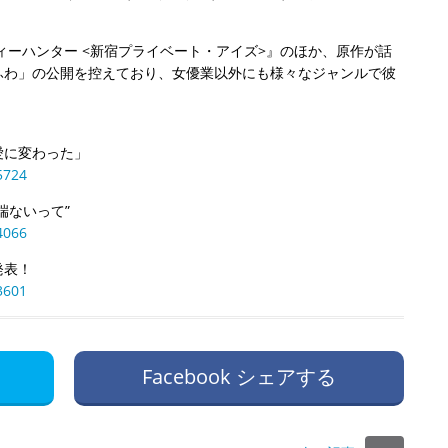
ィーハンター <新宿プライベート・アイズ>』のほか、原作が話
ふわ」の公開を控えており、女優業以外にも様々なジャンルで彼
愛に変わった」
5724
端ないって”
4066
発表！
3601
Facebook シェアする