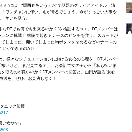
ちゃん”には、“関西弁あいうえお”で話題のグラビアアイドル・清
！「ワンチャンに伴い、雨が降るでしょう。傘がすっごい大事や
し、笑いを誘う。
手なDTでも何でも出来るのか？”を検証するべく、DTメンバーは
ョンに挑戦！ 病院で起きるナースのピンチを救う。スカートが
してしまった、開いてしまった胸ボタンを閉めるなどのナースの
とができるのか!?
は、様々なシチュエーションにおける女心の心理を、DTメンバー
「寒いけど、まだ見てる？」、お会計で女の子から「私も払いま
を取るのが良いのか？DTメンバーの回答と、山田が語る“女心
の放送を、ぜひ、お見逃しなく！
テクニック伝授
6217
悪い女やで」
4508