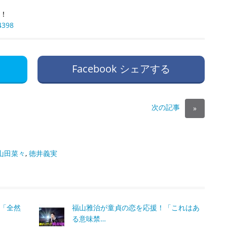
白！
4398
Facebook シェアする
次の記事
»
山田菜々
,
徳井義実
に「全然
福山雅治が童貞の恋を応援！「これはあ
る意味禁…