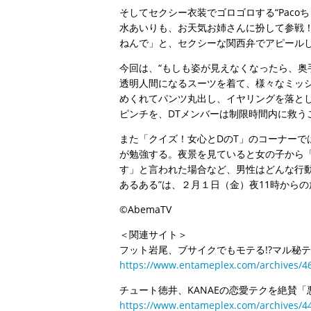
そしてセクシー衣装でゴロゴロする“Paco
水あいりも、お天気お姉さんに扮して参戦
ねんで」と、セクシーな関西弁でアピール
今回は、“もしも姿が見えなくなったら、奥
透明人間になるスーツを着て、様々なミッシ
めくれてパンツ丸出し、イヤリングを落と
ピンチを、DTメンバーは制限時間内に救うこ
また「クイズ！女心とDのT」のコーナーで
が勉強する。夜景を見ていると女の子から
す」と言われた場合など、男性はどんな行動
あるある”は、２月１日（金）夜11時から
©AbemaTV
＜関連サイト＞
フット岩尾、ブサイクでもモテる!?マル秘
https://www.entameplex.com/archives/4
チュート徳井、KANAEの恋愛テクを絶賛「
https://www.entameplex.com/archives/4