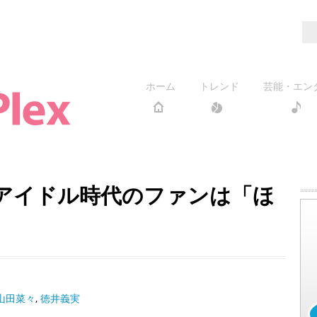
ホーム
トレンド
芸能・エン
々 アイドル時代のファンは「ほ
山田菜々
,
徳井義実