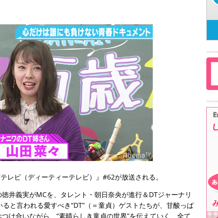
DTテレビ（ディーティーテレビ）』#62が放送される。
徳井義実がMCを、タレント・朝日奈央が進行＆DTジャーナリ
いると言われる愛すべき“DT”（＝童貞）ゲストたちが、甘酸っぱ
つけ合いながら、“素晴らしき童貞の世界”を伝えていく、全て