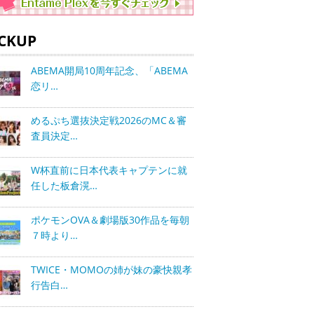
ICKUP
ABEMA開局10周年記念、「ABEMA
恋リ…
めるぷち選抜決定戦2026のMC＆審
査員決定…
W杯直前に日本代表キャプテンに就
任した板倉滉…
ポケモンOVA＆劇場版30作品を毎朝
７時より…
TWICE・MOMOの姉が妹の豪快親孝
行告白…