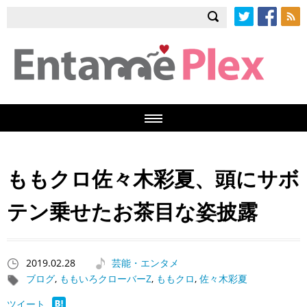
Twitter
Facebook
RSS
ももクロ佐々木彩夏、頭にサボ
テン乗せたお茶目な姿披露
2019.02.28
芸能・エンタメ
ブログ
,
ももいろクローバーZ
,
ももクロ
,
佐々木彩夏
ツイート