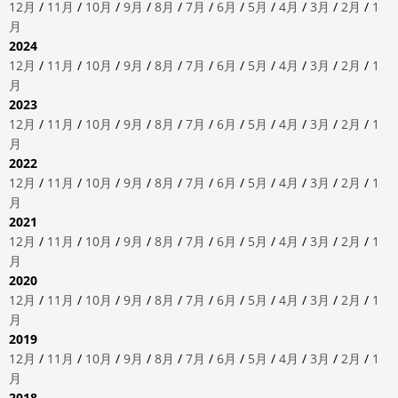
12月
/
11月
/
10月
/
9月
/
8月
/
7月
/
6月
/
5月
/
4月
/
3月
/
2月
/
1
月
2024
12月
/
11月
/
10月
/
9月
/
8月
/
7月
/
6月
/
5月
/
4月
/
3月
/
2月
/
1
月
2023
12月
/
11月
/
10月
/
9月
/
8月
/
7月
/
6月
/
5月
/
4月
/
3月
/
2月
/
1
月
2022
12月
/
11月
/
10月
/
9月
/
8月
/
7月
/
6月
/
5月
/
4月
/
3月
/
2月
/
1
月
2021
12月
/
11月
/
10月
/
9月
/
8月
/
7月
/
6月
/
5月
/
4月
/
3月
/
2月
/
1
月
2020
12月
/
11月
/
10月
/
9月
/
8月
/
7月
/
6月
/
5月
/
4月
/
3月
/
2月
/
1
月
2019
12月
/
11月
/
10月
/
9月
/
8月
/
7月
/
6月
/
5月
/
4月
/
3月
/
2月
/
1
月
2018