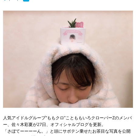
人気アイドルグループ“ももクロ”ことももいろクローバーZのメンバ
ー、佐々木彩夏が27日、オフィシャルブログを更新。
「さぼてーーーーん。」と頭にサボテン乗せたお茶目な写真を公開