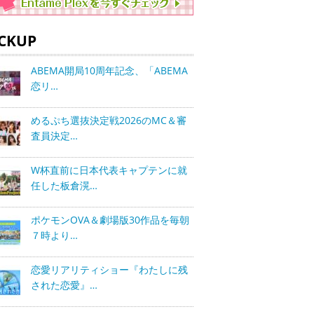
ICKUP
ABEMA開局10周年記念、「ABEMA
恋リ…
めるぷち選抜決定戦2026のMC＆審
査員決定…
W杯直前に日本代表キャプテンに就
任した板倉滉…
ポケモンOVA＆劇場版30作品を毎朝
７時より…
恋愛リアリティショー『わたしに残
された恋愛』…