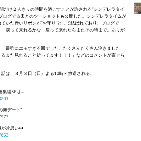
間だけ２人きりの時間を過ごすことが許される“シンデレラタイ
。ブログで古田とのツーショットも公開した。シンデレラタイムが
ていた赤いリボンが“お守り”として結ばれており、ブログで
、「戻って来れるかな 戻って来れたらまたその時まで。ありが
」「最強にエモすぎる回でした。たくさんたくさん泣きました
りるまた見れること祈ってます！！！」などのコメントが寄せら
話は、３月３日（日）よる10時～放送される。
集編SPは…
8201
の海デート”
7973
員が片思い中」
7853