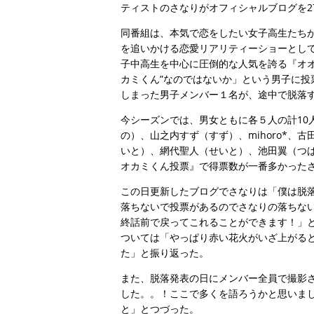
ティストのさなりがオフィシャルブログを2
同番組は、本気で恋をしたい女子高生たち
を追いかける恋愛リアリティーショーとして
子中高生を中心に圧倒的な人気を誇る『オ
カミくん”なのではないか」という男子に
しまった男子メンバー１名が、途中で脱落
今シーズンでは、男女ともに各５人の計10
の）、山之内すず（すず）、mihoro*
いと）、網代聖人（せいと）、池田翼（つ
オカミくん投票』で得票数が一番多かった
この日更新したブログでさなりは「僕は脱
落ちないで投票があるのでさなりの落ちな
終話前で戻ってこれることができます！」
ついては「やっぱり赤い花火がいざ上がる
た」と振り返った。
また、脱落発表の日にメンバー全員で撮影
した。。！ここで多くを語ろうかと思いま
と」とつづった。