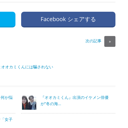
Facebook シェアする
次の記事
»
とオオカミくんには騙されない
、何か悩
『オオカミくん』出演のイケメン俳優
が“冬の海…
音「女子