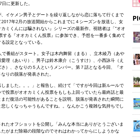
7日に更新した。
が、イケメン男子とデートを繰り返しながら恋に落ちて行くまで
P
2017年2月の放送開始からこれまでに４シーズンを放送し、女
オカミくんには騙されない』シリーズの最新作。視聴者は「“オオ
投票する『オオカミくん投票』に参加でき、予想を一番多く集めて
する設定となっている。
人で番組がスタート。女子は木内舞留（まる）、立木綾乃（あや
、古田愛理（あいり）、男子は鈴木康介（こうすけ）、小西詠斗（え
ばさ）、さなりの５人というメンバー。第７話となる今回、『オ
さなりの脱落が発表された。
落しました。。。」と報告し、続けて「ですが今回は新ルールで
いで投票がオオカミくん投票をもしも上回っていたら最終話と最
とまだ復活の可能性があることを説明。脱落が発表された瞬間に
と悲しくなっちゃうもんですね。。なんかこう複雑な気持ちでし
されたオフショットを公開し「みんな本当にありがとうございま
したがまだ除籍の段階なのでそれはわかってからにしようかな