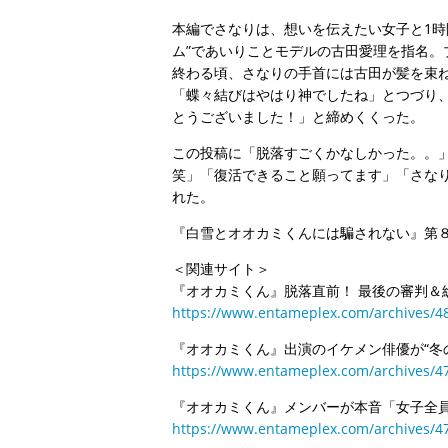
本編でさなりは、想いを伝えたい女子と1時
ム”であいりことモデルの古田愛理を指名
終わる頃、さなりの手首には古田が髪を束ね
「蝶々結びはやはり神でしたね」とつづり
とうございました！」と締めくくった。
この投稿に「脱落すごくかなしかった。。
笑」「復活できること願ってます」「さな
れた。
『白雪とオオカミくんには騙されない』第８
＜関連サイト＞
『オオカミくん』脱落直前！ 最後の審判＆総
https://www.entameplex.com/archives/4
『オオカミくん』出演のイケメン俳優が“冬
https://www.entameplex.com/archives/4
『オオカミくん』メンバーが本音「女子全
https://www.entameplex.com/archives/4