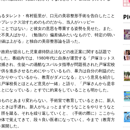
あるタレント・有村藍里が、口元の美容整形手術を告白したこと
P
ンプレックス治すためのものだから、当人がハッピー
きことではない」と彼女の意思を尊重する姿勢を見せた。また、
な不美人ばかり。（勉強の）偏差値みたいなもので、特定の弱い
差値は上がる」と独自の美容整形論を語った。
け政府が提出した児童虐待防止法などの改正案に関する話題で
ました。番組内では、1980年代に自身が運営する「戸塚ヨットス
逮捕され、生徒への過酷なスパルタ指導が問題視された戸塚宏校
子供を進歩させるためにやっているもの、暴力は自分の利益のた
ばかりやっているから、教育がダメになる」という意見を紹介し
は戸塚校長とほとんど意見が一緒」と語り、「戸塚さんから是非
ことになっている」とすでに約束をしていることも明かした。
のものとあまり変わらない。手術室で教育しているときに、新人
たときは手遅れ。新人がちょっとまずそうなことをやりそうなと
）脛を蹴る。それを繰り返していくと、（手術の際に）ここから
身体で覚えてきて、段々良い医者になっていく。今まで（教育方
を展開した。