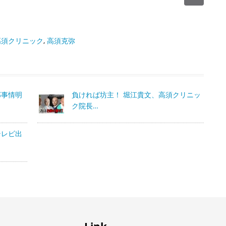
高須クリニック
,
高須克弥
部事情明
負ければ坊主！ 堀江貴文、高須クリニッ
ク院長…
テレビ出