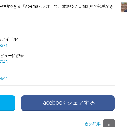
視聴できる「Abemaビデオ」で、放送後７日間無料で視聴でき
るアイドル”
6571
デビューに密着
5945
5644
Facebook シェアする
次の記事
»