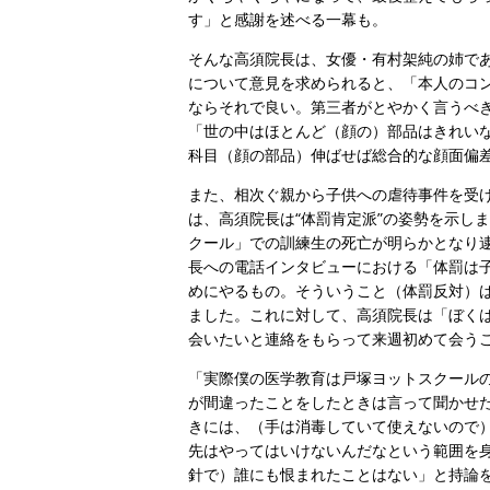
す」と感謝を述べる一幕も。
そんな高須院長は、女優・有村架純の姉で
について意見を求められると、「本人のコ
ならそれで良い。第三者がとやかく言うべ
「世の中はほとんど（顔の）部品はきれい
科目（顔の部品）伸ばせば総合的な顔面偏
また、相次ぐ親から子供への虐待事件を受
は、高須院長は“体罰肯定派”の姿勢を示し
クール」での訓練生の死亡が明らかとなり
長への電話インタビューにおける「体罰は
めにやるもの。そういうこと（体罰反対）
ました。これに対して、高須院長は「ぼく
会いたいと連絡をもらって来週初めて会う
「実際僕の医学教育は戸塚ヨットスクール
が間違ったことをしたときは言って聞かせ
きには、（手は消毒していて使えないので
先はやってはいけないんだなという範囲を
針で）誰にも恨まれたことはない」と持論