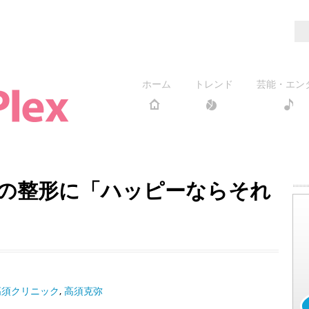
ホーム
トレンド
芸能・エン
の整形に「ハッピーならそれ
高須クリニック
,
高須克弥