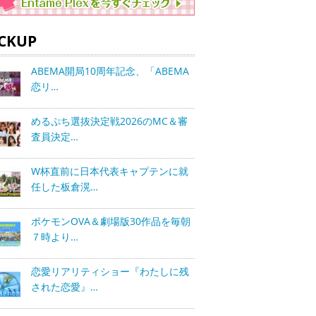
ICKUP
ABEMA開局10周年記念、「ABEMA
恋リ…
めるぷち選抜決定戦2026のMC＆審
査員決定…
W杯直前に日本代表キャプテンに就
任した板倉滉…
ポケモンOVA＆劇場版30作品を毎朝
７時より…
恋愛リアリティショー『わたしに残
された恋愛』…