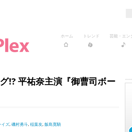
ホーム
トレンド
芸能・エン
グ!? 平祐奈主演『御曹司ボー
ーイズ
,
磯村勇斗
,
稲葉友
,
飯島寛騎