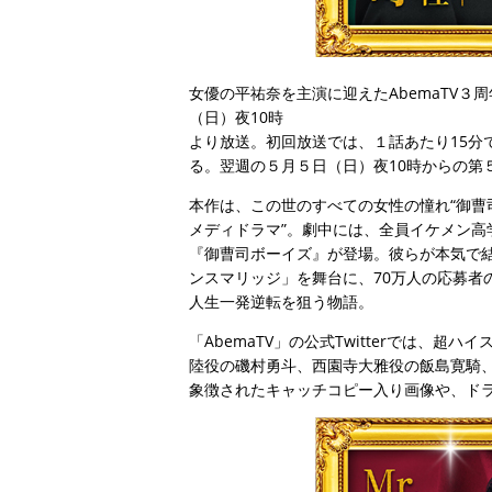
女優の平祐奈を主演に迎えたAbemaTV３
（日）夜10時
より放送。初回放送では、１話あたり15分
る。翌週の５月５日（日）夜10時からの第
本作は、この世のすべての女性の憧れ“御曹
メディドラマ”。劇中には、全員イケメン
『御曹司ボーイズ』が登場。彼らが本気で
ンスマリッジ」を舞台に、70万人の応募者
人生一発逆転を狙う物語。
「AbemaTV」の公式Twitterでは、
陸役の磯村勇斗、西園寺大雅役の飯島寛騎
象徴されたキャッチコピー入り画像や、ド