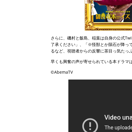
さらに、磯村と飯島、稲葉は自身の公式Twi
了承ください」、「※怪獣とか隕石が降っ
るなど、視聴者からの反響に茶目っ気たっ
早くも興奮の声が寄せられている本ドラマは
©AbemaTV