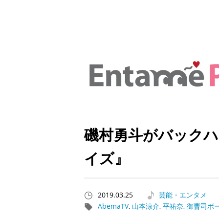
磯村勇斗がバックハ
イズ』
2019.03.25
芸能・エンタメ
AbemaTV
,
山本涼介
,
平祐奈
,
御曹司ボ