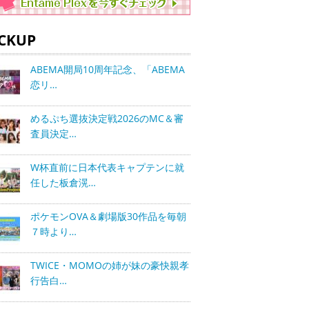
ICKUP
ABEMA開局10周年記念、「ABEMA
恋リ…
めるぷち選抜決定戦2026のMC＆審
査員決定…
W杯直前に日本代表キャプテンに就
任した板倉滉…
ポケモンOVA＆劇場版30作品を毎朝
７時より…
TWICE・MOMOの姉が妹の豪快親孝
行告白…