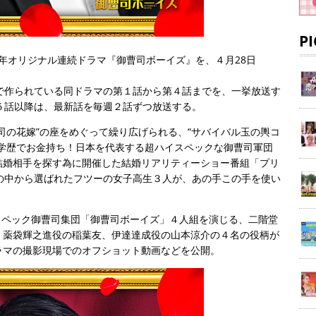
P
周年オリジナル連続ドラマ『御曹司ボーイズ』を、４月28日
で作られている同ドラマの第１話から第４話までを、一挙放送す
５話以降は、最新話を毎週２話ずつ放送する。
司の花嫁”の座をめぐって繰り広げられる、“サバイバル玉の輿コ
高学歴でお金持ち！日本を代表する超ハイスペックな御曹司軍団
結婚相手を探す為に開催した結婚リアリティーショー番組「プリ
の中から選ばれたフツーの女子高生３人が、あの手この手を使い
超ハイスペック御曹司集団「御曹司ボーイズ」４人組を演じる、二階堂
、薬袋輝之進役の稲葉友、伊達達成役の山本涼介の４名の役柄が
ラマの撮影現場でのオフショット動画などを公開。