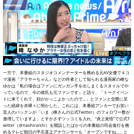
一方で、本番組のスタジオコメンテーターを務める元AV女優で４コ
マ漫画『アラサーちゃん』などの作者として知られる漫画家の峰な
ゆかは「私の場合はファンにガンガン手を出しまくるスタイルでや
っているので、今の彼氏も元ファンです」と語り、「トークイベン
トに来てくれて、顔がかっこよかったので…」とファンと交際に至
った経緯を赤裸々に明かした。これには、本番組アンカーでお笑い
芸人のパックンが「いま（峰さんの公式Twitter）のフォロワー数が
激増していますよ」とすかさずツッコミを入れ、“炎上覚悟”で公式T
witter（@naohiraishi）を開設したばかりの本番組の司会進行を務
めるテレビ朝日の平石直之アナウンサーも「オープンですね…」と