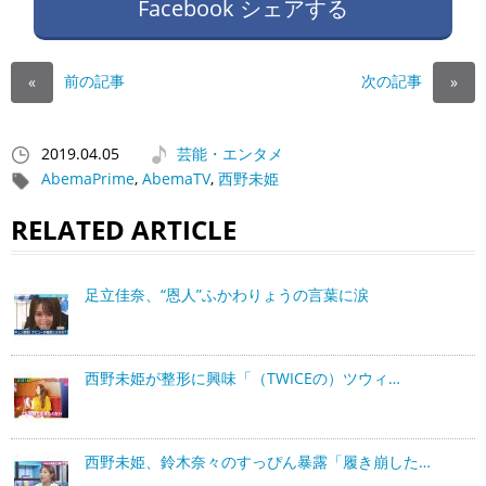
Facebook シェアする
前の記事
次の記事
«
»
2019.04.05
芸能・エンタメ
AbemaPrime
,
AbemaTV
,
西野未姫
RELATED ARTICLE
足立佳奈、“恩人”ふかわりょうの言葉に涙
西野未姫が整形に興味「（TWICEの）ツウィ…
西野未姫、鈴木奈々のすっぴん暴露「履き崩した…