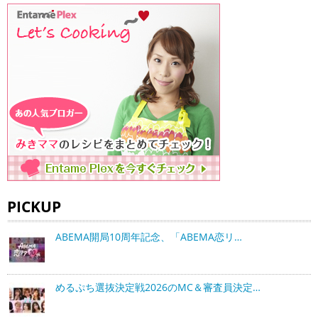
PICKUP
ABEMA開局10周年記念、「ABEMA恋リ…
めるぷち選抜決定戦2026のMC＆審査員決定…