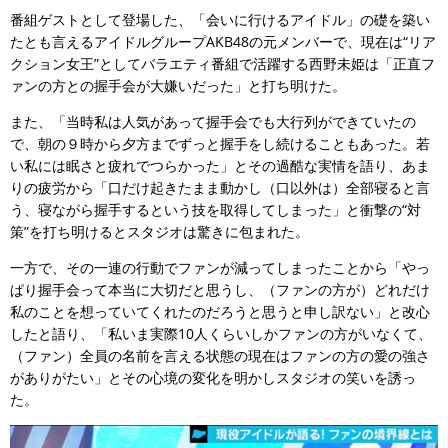
番組ゲストとして登場した、「会いに行けるアイドル」の礎を築い
たとも言えるアイドルグループAKB48の元メンバーで、現在は“リア
クション女王”としてバラエティ番組で活躍する西野未姫は「正直フ
ァンの方との握手会が大嫌いだった」と打ち明けた。
また、「当時私は人気があって握手会でも大行列ができていたの
で、朝の９時から夕方までずっと握手をし続けることもあった。若
い私には眠さと疲れでつらかった」とその過酷な実情を語り、あま
りの疲労から「口だけ起きたまま動かし（口以外は）全部寝ると言
う、寝ながら握手するという技を取得してしまった」と衝撃の“対
策”を打ち明けるとスタジオは驚きに包まれた。
一方で、その一連の行動でファンが減ってしまったことから「やっ
ぱり握手会って本当に大切だと思うし、（ファンの方が）どれだけ
私のことを想っていてくれたのだろうと思うと申し訳ない」と改心
したと語り、「私いま実際10人くらいしかファンの方がいなくて、
（ファン）全員の名前を言える状態の現在はファンの方の愛の強さ
がありがたい」とその心境の変化を明かしスタジオの笑いを誘っ
た。