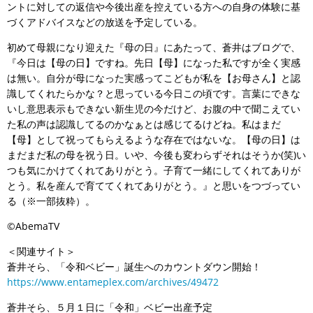
ントに対しての返信や今後出産を控えている方への自身の体験に基
づくアドバイスなどの放送を予定している。
初めて母親になり迎えた『母の日』にあたって、蒼井はブログで、
『今日は【母の日】ですね。先日【母】になった私ですが全く実感
は無い。自分が母になった実感ってこどもが私を【お母さん】と認
識してくれたらかな？と思っている今日この頃です。言葉にできな
いし意思表示もできない新生児の今だけど、お腹の中で聞こえてい
た私の声は認識してるのかなぁとは感じてるけどね。私はまだ
【母】として祝ってもらえるような存在ではないな。【母の日】は
まだまだ私の母を祝う日。いや、今後も変わらずそれはそうか(笑)い
つも気にかけてくれてありがとう。子育て一緒にしてくれてありが
とう。私を産んで育ててくれてありがとう。』と思いをつづってい
る（※一部抜粋）。
©AbemaTV
＜関連サイト＞
蒼井そら、「令和ベビー」誕生へのカウントダウン開始！
https://www.entameplex.com/archives/49472
蒼井そら、５月１日に「令和」ベビー出産予定