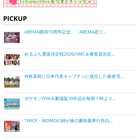
PICKUP
ABEMA開局10周年記念、「ABEMA恋リ…
めるぷち選抜決定戦2026のMC＆審査員決定…
W杯直前に日本代表キャプテンに就任した板倉滉…
ポケモンOVA＆劇場版30作品を毎朝７時より…
TWICE・MOMOの姉が妹の豪快親孝行告白…