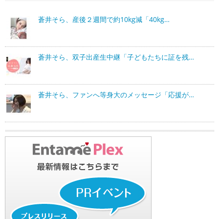
蒼井そら、産後２週間で約10kg減「40kg…
蒼井そら、双子出産生中継「子どもたちに証を残…
蒼井そら、ファンへ等身大のメッセージ「応援が…