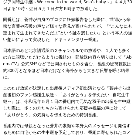
ジア同時生中継～Welcome to the world, Sola’s baby～』を４月30
日よる10時～翌日５月１日夕方５時まで放送した。
同番組は、蒼井が自身のブログに妊娠報告をした際に、世間から辛
辣な言葉や応援の声など様々な意見が寄せられたが、「“こんなにも
望まれて生まれてきたんだよ”という証を残したい」という本人の強
い想いによって実現した、ドキュメンタリー番組。
日本語のみと北京語通訳の２チャンネルでの放送や、１人でも多く
の方に視聴いただけるように番組の一部放送内容を切り出して「Ab
emaTV」公式SNSなどで公開されたものを含む、番組の総視聴数は
約300万となるほど日本だけなく海外からも大きな反響を呼ぶ結果
に。
このたび放送が決定した出産後メディア初出演となる『蒼井そら出
産後初のファン感謝生放送～「ありがとう」を伝えたい…自宅生中
継～』は、令和元年５月１日の番組内で元気な双子の出産を生中継
した際に、多くの方たちから寄せられた応援や祝福の声に対して
「ありがとう」の気持ちを伝えるための特別番組。
番組内では母親となった蒼井の素顔や等身大のメッセージを発信す
るために自宅からの生中継を予定しており、番組に寄せられたコメ