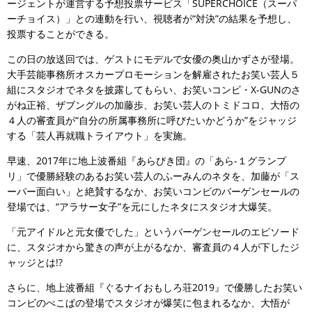
ージェントが運営する予想投票サービス「SUPERCHOICE（スーパ
ーチョイス）」との連動を行い、視聴者が“対決”の結果を予想し、
投票することができる。
この日の放送回では、ゲストにモデルで女優の奥山かずさが登場。
大手芸能事務所オスカープロモーションを解雇されたお笑い芸人５
組にスタジオでネタを披露してもらい、お笑いコンビ・X-GUNのさ
がね正裕、ザブングルの加藤歩、お笑い芸人のトミドコロ、大悟の
４人の審査員が“自分の所属事務所に呼びたいかどうか”をジャッジ
する「芸人再就職トライアウト」を実施。
早速、2017年に地上波番組『あらびき団』の「あら-１グランプ
リ」で優勝経験のあるお笑い芸人のふーみんのネタを、加藤が「ス
ーパー面白い」と絶賛するなか、お笑いコンビのバーゲンセールの
登場では、“アラサー女子”を元にしたネタにスタジオ大爆笑。
「元アイドルと元女優でした」というバーゲンセールのエピソード
に、スタジオから驚きの声が上がるなか、審査員の４人が下したジ
ャッジとは!?
さらに、地上波番組『ぐるナイおもしろ荘2019』で優勝したお笑い
コンビのぺこぱの登場でスタジオが爆笑に包まれるなか、大悟が