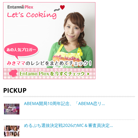
PICKUP
ABEMA開局10周年記念、「ABEMA恋リ…
めるぷち選抜決定戦2026のMC＆審査員決定…