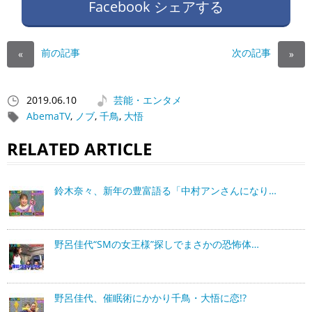
Facebook シェアする
前の記事
次の記事
«
»
2019.06.10
芸能・エンタメ
AbemaTV
,
ノブ
,
千鳥
,
大悟
RELATED ARTICLE
鈴木奈々、新年の豊富語る「中村アンさんになり…
野呂佳代“SMの女王様”探しでまさかの恐怖体…
野呂佳代、催眠術にかかり千鳥・大悟に恋!?