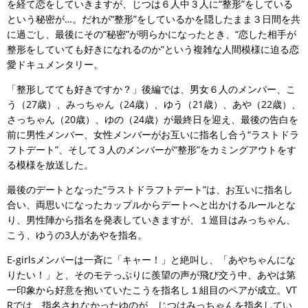
を経て恋をしていきますが、じつは６人中３人に“整形”をしている
という秘密が…。だれが“整形”をしているかを隠したまま３日間を共
に過ごし、最後にその“秘密”が明らかになったとき、“恋した相手が
整形をしていても好きになれるのか”という複雑な人間模様に迫る恋
愛ドキュメンタリー。
「整形してても好きですか？」後編では、男女６人のメンバー、こ
う（27歳）、みっちゃん（24歳）、ゆう（21歳）、あや（22歳）、
さっちゃん（20歳）、ゆの（24歳）が最終日を迎え、最後の告白を
前に男性メンバー、女性メンバーがお互いに指名し合う“ラストドラ
フトデート”、そして３人のメンバーが“整形”をカミングアウトをす
る模様を放送した。
最後のデートとなった“ラストドラフトデート”は、お互いに指名し
合い、両思いになったカップルからデートへと出かけるルールとな
り、男性陣から指名を発表していきますが、１巡目はみっちゃん、
こう、ゆうの3人があやを指名。
E-girlsメンバーは一斉に「キャー！」と絶叫し、「あやちゃんにな
りたい！」と、そのモテっぷりに羨望の声が飛び交う中、あやは第
一印象から好意を抱いていたこうを指名し１組目のペアが成立。VT
Rでは、指名されなかったゆのが、じつはみっちゃんを指名してい