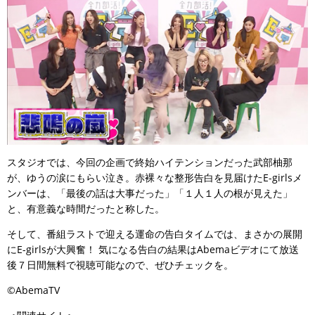
スタジオでは、今回の企画で終始ハイテンションだった武部柚那
が、ゆうの涙にもらい泣き。赤裸々な整形告白を見届けたE-girlsメ
ンバーは、「最後の話は大事だった」「１人１人の根が見えた」
と、有意義な時間だったと称した。
そして、番組ラストで迎える運命の告白タイムでは、まさかの展開
にE-girlsが大興奮！ 気になる告白の結果はAbemaビデオにて放送
後７日間無料で視聴可能なので、ぜひチェックを。
©AbemaTV