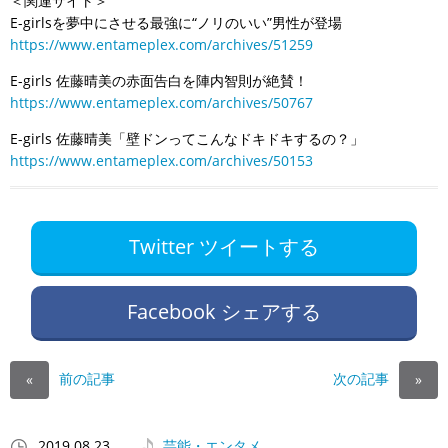
＜関連サイト＞
E-girlsを夢中にさせる最強に“ノリのいい”男性が登場
https://www.entameplex.com/archives/51259
E-girls 佐藤晴美の赤面告白を陣内智則が絶賛！
https://www.entameplex.com/archives/50767
E-girls 佐藤晴美「壁ドンってこんなドキドキするの？」
https://www.entameplex.com/archives/50153
Twitter ツイートする
Facebook シェアする
前の記事
次の記事
«
»
2019.08.23
芸能・エンタメ