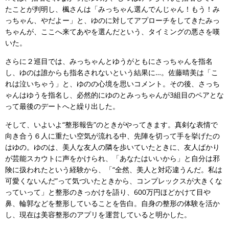
たことが判明し、楓さんは「みっちゃん選んでんじゃん！もう！み
っちゃん、やだよー」と、ゆのに対してアプローチをしてきたみっ
ちゃんが、ここへ来てあやを選んだという、タイミングの悪さを嘆
いた。
さらに２巡目では、みっちゃんとゆうがともにさっちゃんを指名
し、ゆのは誰からも指名されないという結果に…。佐藤晴美は「こ
れは泣いちゃう」と、ゆのの心境を思いコメント。その後、さっち
ゃんはゆうを指名し、必然的にゆのとみっちゃんが3組目のペアとな
って最後のデートへと繰り出した。
そして、いよいよ“整形報告”のときがやってきます。真剣な表情で
向き合う６人に重たい空気が流れる中、先陣を切って手を挙げたの
はゆの。ゆのは、美人な友人の隣を歩いていたときに、友人ばかり
が芸能スカウトに声をかけられ、「あなたはいいから」と自分は邪
険に扱われたという経験から、「“全然、美人と対応違うんだ。私は
可愛くないんだ”って気づいたときから、コンプレックスが大きくな
っていって」と整形のきっかけを語り、600万円ほどかけて目や
鼻、輪郭などを整形していることを告白。自身の整形の体験を活か
し、現在は美容整形のアプリを運営していると明かした。