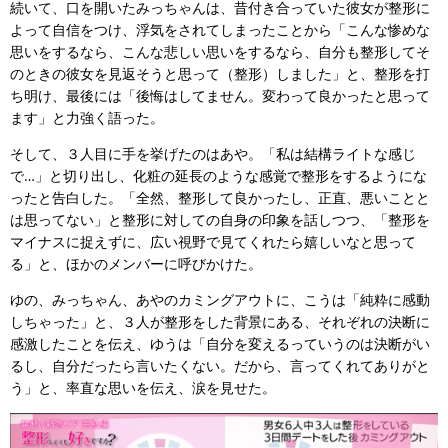
続いて、口を開いたみっちゃんは、昔付き合っていた彼女が整形に
よって自信をつけ、浮気をされてしまったことから「こんな惨めな
思いをするなら、こんな悲しい思いをするなら、自分も整形してそ
のときの彼女を見返そうと思って（整形）しました」と、整形を打
ち明け、最後には「後悔はしてません。変わって良かったと思って
ます」と力強く語った。
そして、３人目に手を挙げたのはあや。「私は結構ライトな感じ
で…」と切り出し、化粧の延長のような感覚で整形をするようにな
ったと告白した。「全然、整形して良かったし、正直、悪いことと
は思ってない」と整形に対しての自身の印象を話しつつ、「整形を
マイナスに捉えずに、広い視野で見てくれたら嬉しいなと思って
る」と、ほかのメンバーに呼びかけた。
ゆの、みっちゃん、あやのカミングアウトに、こうは「純粋に感動
しちゃった」と、３人が整形をした背景にある、それぞれの決断に
感激したことを伝え、ゆうは「自分を変えるっていうのは決断がい
るし、自分だったら言いたくない。だから、言ってくれてありがと
う」と、率直な思いを伝え、涙を見せた。