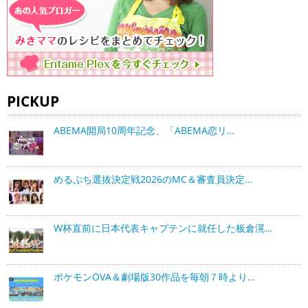
PICKUP
ABEMA開局10周年記念、「ABEMA恋リ…
めるぷち選抜決定戦2026のMC＆審査員決定…
W杯直前に日本代表キャプテンに就任した板倉滉…
ポケモンOVA＆劇場版30作品を毎朝７時より…