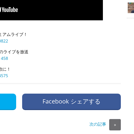
レミアムライブ！
0822
トのライブを放送
1458
歌に！
4575
Facebook シェアする
次の記事
»