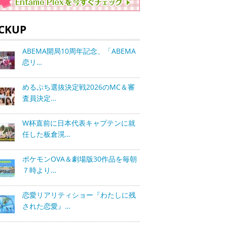
ICKUP
ABEMA開局10周年記念、「ABEMA
恋リ…
めるぷち選抜決定戦2026のMC＆審
査員決定…
W杯直前に日本代表キャプテンに就
任した板倉滉…
ポケモンOVA＆劇場版30作品を毎朝
７時より…
恋愛リアリティショー『わたしに残
された恋愛』…