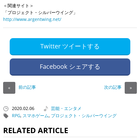
＜関連サイト＞
「プロジェクト・シルバーウイング」
http://www.argentwing.net/
Twitter ツイートする
Facebook シェアする
前の記事
次の記事
«
»
2020.02.06
芸能・エンタメ
RPG
,
スマホゲーム
,
プロジェクト・シルバーウイング
RELATED ARTICLE