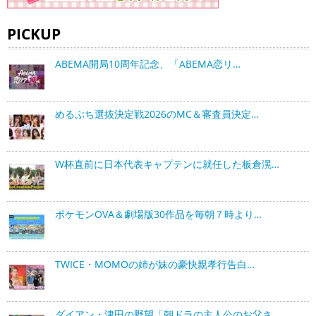
PICKUP
ABEMA開局10周年記念、「ABEMA恋リ…
めるぷち選抜決定戦2026のMC＆審査員決定…
W杯直前に日本代表キャプテンに就任した板倉滉…
ポケモンOVA＆劇場版30作品を毎朝７時より…
TWICE・MOMOの姉が妹の豪快親孝行告白…
ダイアン・津田の野望「朝ドラの主人公のお父さ…