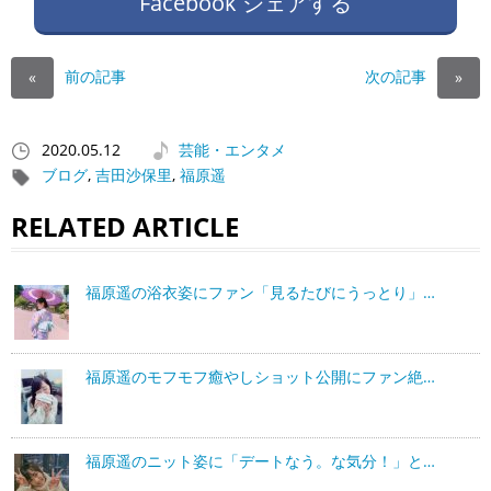
Facebook シェアする
前の記事
次の記事
«
»
2020.05.12
芸能・エンタメ
ブログ
,
吉田沙保里
,
福原遥
RELATED ARTICLE
福原遥の浴衣姿にファン「見るたびにうっとり」…
福原遥のモフモフ癒やしショット公開にファン絶…
福原遥のニット姿に「デートなう。な気分！」と…