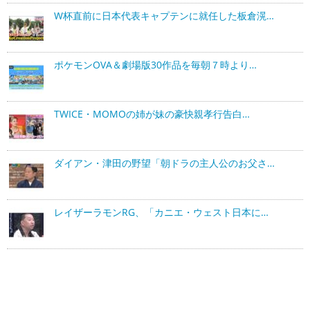
W杯直前に日本代表キャプテンに就任した板倉滉…
ポケモンOVA＆劇場版30作品を毎朝７時より…
TWICE・MOMOの姉が妹の豪快親孝行告白…
ダイアン・津田の野望「朝ドラの主人公のお父さ…
レイザーラモンRG、「カニエ・ウェスト日本に…