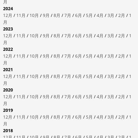
月
2024
12月
/
11月
/
10月
/
9月
/
8月
/
7月
/
6月
/
5月
/
4月
/
3月
/
2月
/
1
月
2023
12月
/
11月
/
10月
/
9月
/
8月
/
7月
/
6月
/
5月
/
4月
/
3月
/
2月
/
1
月
2022
12月
/
11月
/
10月
/
9月
/
8月
/
7月
/
6月
/
5月
/
4月
/
3月
/
2月
/
1
月
2021
12月
/
11月
/
10月
/
9月
/
8月
/
7月
/
6月
/
5月
/
4月
/
3月
/
2月
/
1
月
2020
12月
/
11月
/
10月
/
9月
/
8月
/
7月
/
6月
/
5月
/
4月
/
3月
/
2月
/
1
月
2019
12月
/
11月
/
10月
/
9月
/
8月
/
7月
/
6月
/
5月
/
4月
/
3月
/
2月
/
1
月
2018
12月
/
11月
/
10月
/
9月
/
8月
/
7月
/
6月
/
5月
/
4月
/
3月
/
2月
/
1