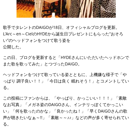
歌手でタレントのDAIGOが18日、オフィシャルブログを更新。
L’Arc～en～CielのHYDEから誕生日プレゼントにもらった“おそろ
い”のヘッドフォンをつけて歌う姿を
公開した。
この日、ブログを更新すると「HYDEさんにいただいたヘッドホンで
また歌を歌ってみた」とつづったDAIGO。
ヘッドフォンをつけて歌っている姿とともに、上機嫌な様子で「や
っぱり 調子良い！！」「今日は良く 眠れそう！」とコメントしてい
る。
この投稿にファンからは、「やっぱり、かっこいい！！！」「素敵
なお写真」「メガネ姿のDAIGOさん、インテリっぽくてかっこい
い」「何を歌ったのかな」「良かったね！」「早くDAIGOさんの歌
声が聴きたいなぁ～!!」「素敵～～♪♪」などの声が多く寄せられてい
る。