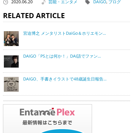
2020.06.20
芸能・エンタメ
DAIGO
,
ブログ
RELATED ARTICLE
宮迫博之 メンタリストDaiGo＆ホリエモン…
DAIGO「PSとは何か！」DAI語でファン…
DAIGO、手書きイラストで48歳誕生日報告…