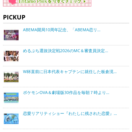
PICKUP
ABEMA開局10周年記念、「ABEMA恋リ…
めるぷち選抜決定戦2026のMC＆審査員決定…
W杯直前に日本代表キャプテンに就任した板倉滉…
ポケモンOVA＆劇場版30作品を毎朝７時より…
恋愛リアリティショー『わたしに残された恋愛』…