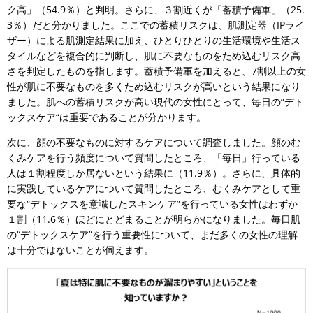
ク高」（54.9％）と判明。さらに、３割近くが「蓄積予備軍」（25.
3％）だと分かりました。ここでの蓄積リスクは、肌測定器（IPライ
ザー）による肌測定結果に加え、ひとりひとりの生活環境や生活ス
タイルなどを複合的に判断し、肌に不要なものをため込むリスク高
さを判定したものを指します。蓄積予備軍を加えると、7割以上の女
性が肌に不要なものを多くため込むリスクが高いという結果になり
ました。肌への蓄積リスクが高い現代の女性にとって、毎日の”デト
ックスケア“は重要であることが分かります。
次に、顔の不要なものに対するケアについて調査しました。顔のむ
くみケアを行う頻度について質問したところ、「毎日」行っている
人は１割程度しか居ないという結果に（11.9％）。さらに、具体的
に実践しているケアについて質問したところ、むくみケアとして重
要な“デトックスを意識したスキンケア”を行っている女性はわずか
１割（11.6％）ほどにとどまることが明らかになりました。毎日肌
の“デトックスケア”を行う重要性について、まだ多くの女性の理解
は十分ではないことが伺えます。