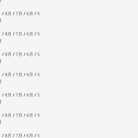
月
/
8月
/
7月
/
6月
/
5
月
月
/
8月
/
7月
/
6月
/
5
月
月
/
8月
/
7月
/
6月
/
5
月
月
/
8月
/
7月
/
6月
/
5
月
月
/
8月
/
7月
/
6月
/
5
月
月
/
8月
/
7月
/
6月
/
5
月
月
/
8月
/
7月
/
6月
/
5