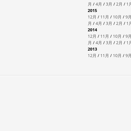
月
/
4月
/
3月
/
2月
/
1
2015
12月
/
11月
/
10月
/
9
月
/
4月
/
3月
/
2月
/
1
2014
12月
/
11月
/
10月
/
9
月
/
4月
/
3月
/
2月
/
1
2013
12月
/
11月
/
10月
/
9