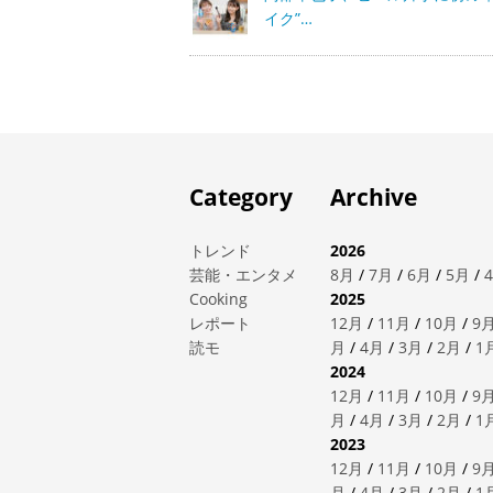
イク”…
Category
Archive
トレンド
2026
芸能・エンタメ
8月
/
7月
/
6月
/
5月
/
Cooking
2025
レポート
12月
/
11月
/
10月
/
9
読モ
月
/
4月
/
3月
/
2月
/
1
2024
12月
/
11月
/
10月
/
9
月
/
4月
/
3月
/
2月
/
1
2023
12月
/
11月
/
10月
/
9
月
/
4月
/
3月
/
2月
/
1