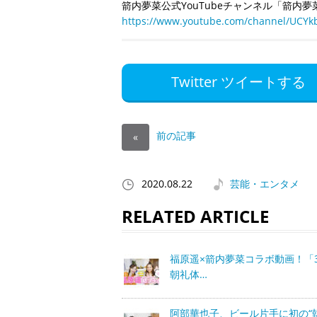
箭内夢菜公式YouTubeチャンネル「箭内
https://www.youtube.com/channel/UCYk
Twitter ツイートする
前の記事
«
2020.08.22
芸能・エンタメ
RELATED ARTICLE
福原遥×箭内夢菜コラボ動画！「
朝礼体…
阿部華也子、ビール片手に初の“