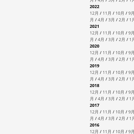
2022
12月
/
11月
/
10月
/
9
月
/
4月
/
3月
/
2月
/
1
2021
12月
/
11月
/
10月
/
9
月
/
4月
/
3月
/
2月
/
1
2020
12月
/
11月
/
10月
/
9
月
/
4月
/
3月
/
2月
/
1
2019
12月
/
11月
/
10月
/
9
月
/
4月
/
3月
/
2月
/
1
2018
12月
/
11月
/
10月
/
9
月
/
4月
/
3月
/
2月
/
1
2017
12月
/
11月
/
10月
/
9
月
/
4月
/
3月
/
2月
/
1
2016
12月
/
11月
/
10月
/
9