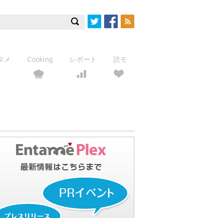
Twitter
Facebook
RSS
タメ
Cooking
レポート
読モ