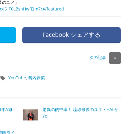
夢菜のユメ」
bxjS_T0LBshHwfEjm7rA/featured
Facebook シェアする
次の記事
»
YouTube
,
箭内夢菜
3年A組
驚異の的中率！ 琉球最後のユタ・HALが
Yo…
韓国風メ