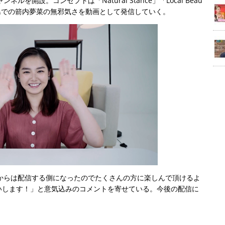
を開設。コンセプトは「Natural Stance」「Local Beau
島での箭内夢菜の無邪気さを動画として発信していく。
これからは配信する側になったのでたくさんの方に楽しんで頂けるよ
いします！」と意気込みのコメントを寄せている。今後の配信に