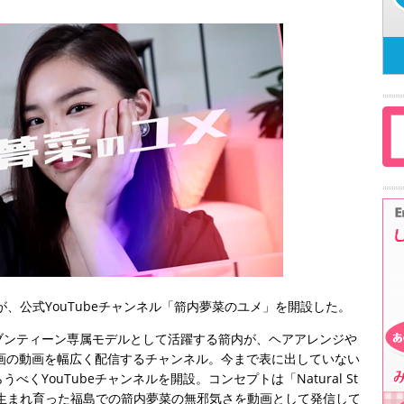
、公式YouTubeチャンネル「箭内夢菜のユメ」を開設した。
ンティーン専属モデルとして活躍する箭内が、ヘアアレンジや
企画の動画を幅広く配信するチャンネル。今まで表に出していない
YouTubeチャンネルを開設。コンセプトは「Natural St
な箭内と生まれ育った福島での箭内夢菜の無邪気さを動画として発信して