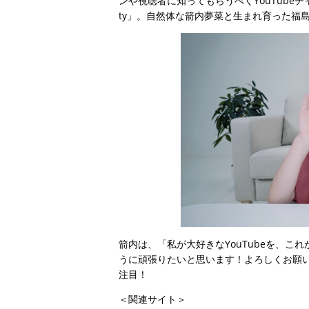
ンや視聴者に知ってもらうべくYouTubeチャンネル
ty」。自然体な箭内夢菜と生まれ育った福
箭内は、「私が大好きなYouTubeを、
うに頑張りたいと思います！よろしくお願
注目！
＜関連サイト＞