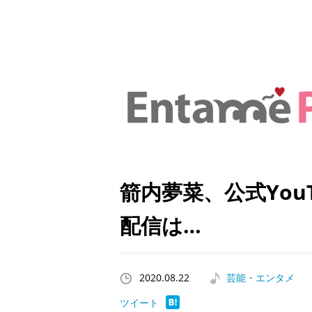
箭内夢菜、公式You
配信は…
2020.08.22
芸能・エンタメ
ツイート