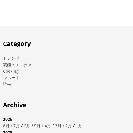
Category
トレンド
芸能・エンタメ
Cooking
レポート
読モ
Archive
2026
8月
/
7月
/
6月
/
5月
/
4月
/
3月
/
2月
/
1月
2025