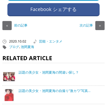
Facebook シェアする
前の記事
次の記事
«
»
2020.10.02
芸能・エンタメ
ブログ
,
池間夏海
RELATED ARTICLE
話題の美少女・池間夏海の間違い探し？
話題の美少女・池間夏海の自撮り“激カワ”写真…