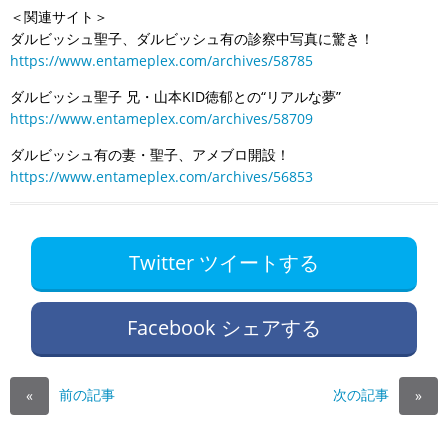
＜関連サイト＞
ダルビッシュ聖子、ダルビッシュ有の診察中写真に驚き！
https://www.entameplex.com/archives/58785
ダルビッシュ聖子 兄・山本KID徳郁との“リアルな夢”
https://www.entameplex.com/archives/58709
ダルビッシュ有の妻・聖子、アメブロ開設！
https://www.entameplex.com/archives/56853
Twitter ツイートする
Facebook シェアする
前の記事
次の記事
«
»