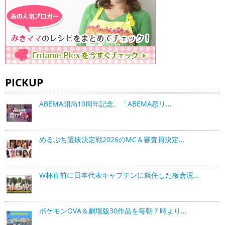
PICKUP
ABEMA開局10周年記念、「ABEMA恋リ…
めるぷち選抜決定戦2026のMC＆審査員決定…
W杯直前に日本代表キャプテンに就任した板倉滉…
ポケモンOVA＆劇場版30作品を毎朝７時より…