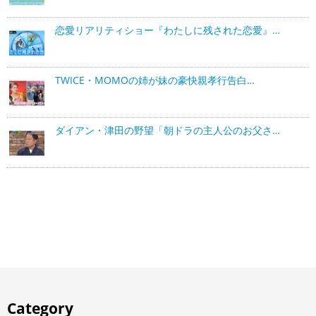
恋愛リアリティショー『わたしに残された恋愛』…
TWICE・MOMOの姉が妹の豪快親孝行告白…
ダイアン・津田の野望「朝ドラの主人公のお父さ…
Category