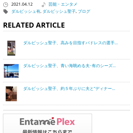
2021.04.12
芸能・エンタメ
ダルビッシュ有
,
ダルビッシュ聖子
,
ブログ
RELATED ARTICLE
ダルビッシュ聖子、高みを目指すパドレスの選手…
ダルビッシュ聖子、青い海眺める夫･有のシーズ…
ダルビッシュ聖子、約５年ぶりに夫と“ディナー…