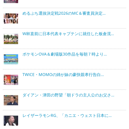
めるぷち選抜決定戦2026のMC＆審査員決定…
W杯直前に日本代表キャプテンに就任した板倉滉…
ポケモンOVA＆劇場版30作品を毎朝７時より…
TWICE・MOMOの姉が妹の豪快親孝行告白…
ダイアン・津田の野望「朝ドラの主人公のお父さ…
レイザーラモンRG、「カニエ・ウェスト日本に…