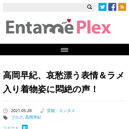
Twitter
Facebook
RSS
高岡早紀、哀愁漂う表情＆ラメ
入り着物姿に悶絶の声！
2021.05.28
芸能・エンタメ
ブログ
,
高岡早紀
ツイート