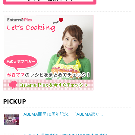
PICKUP
ABEMA開局10周年記念、「ABEMA恋リ…