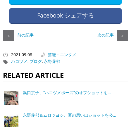
Facebook シェアする
前の記事
次の記事
«
»
2021.09.08
芸能・エンタメ
ハコヅメ
,
ブログ
,
永野芽郁
RELATED ARTICLE
浜口京子、“ハコヅメポーズ”のオフショットを…
永野芽郁＆ムロツヨシ、夏の思い出ショットを公…