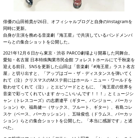
俳優の山田裕貴が26日、オフィシャルブログと自身のInstagramを
同時に更新。
自身が主演を務める音楽劇『海王星』で共演しているバンドメンバ
ーらとの集合ショットを公開した。
2021年12月６日から東京・渋谷 PARCO劇場より開幕した同舞台。
愛知・名古屋 日本特殊陶業市民会館 フォレストホールにて千秋楽を
迎える前日、SNSを更新した山田は「音楽劇『#海王星』ラスト名古
屋」と切り出すと、「アップはゴー・ザ・ディスタンスを弾いてく
れて（泣）クリスマスのMステ前にはホール・ニュー・ワールドを
歌わせてくれて（泣）」とエピソードとともに、「海王星の世界を
音楽で彩ってくれています かっこいいんです！！！」とミュージシ
ャン（トレスコーズ）の志磨遼平（ギター、バンジョー、パーカッ
ション）や、福島健一（サックス、フルート、ギター）、有島コレ
スケ（ベース、パーカッション）、五味俊也（ドラムス、パーカッ
ション）らとの集合ショットを公開した。「本当に感謝です」と述
べた。