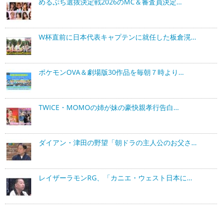
めるぷち選抜決定戦2026のMC＆審査員決定…
W杯直前に日本代表キャプテンに就任した板倉滉…
ポケモンOVA＆劇場版30作品を毎朝７時より…
TWICE・MOMOの姉が妹の豪快親孝行告白…
ダイアン・津田の野望「朝ドラの主人公のお父さ…
レイザーラモンRG、「カニエ・ウェスト日本に…