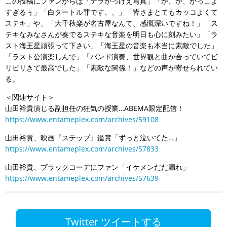
この投稿にファンからは「デラかっけえ写真」「か、か、かっこよ
すぎるぅ」「白タートル罪です、、」「皆さまとてもカッコよくて
ステキ」や、「大千秋楽が名古屋なんて、感慨深いですね！」「ス
テキなみなさんが奏でるステキな音楽を明日も心に刻みたい」「ラ
スト海王星頑張って下さい」「海王星の音楽も本当に素敵でした」
「ラスト公演楽しんで」「バンド演奏、世界観と曲が合っていてビ
リビリきて最高でした」「素敵な関係！」などの声が寄せられてい
る。
＜関連サイト＞
山田裕貴演じる副担任の狂気の授業…ABEMA限定配信！
https://www.entameplex.com/archives/59108
山田裕貴、映画『ステップ』鑑賞「ずっと泣いてた…」
https://www.entameplex.com/archives/57833
山田裕貴、ブラックコーデにファン「イケメンだだ漏れ」
https://www.entameplex.com/archives/57639
Twitter ツイートする